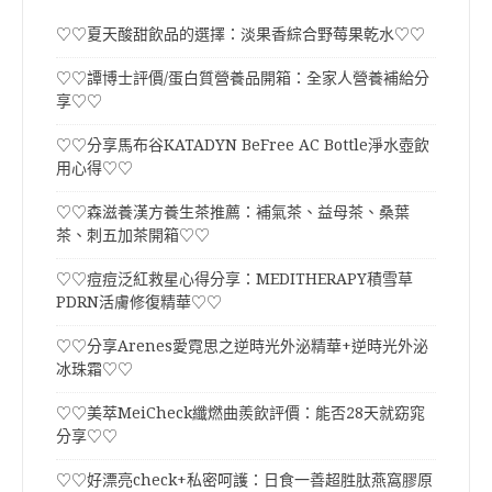
♡♡夏天酸甜飲品的選擇：淡果香綜合野莓果乾水♡♡
♡♡譚博士評價/蛋白質營養品開箱：全家人營養補給分
享♡♡
♡♡分享馬布谷KATADYN BeFree AC Bottle淨水壺飲
用心得♡♡
♡♡森滋養漢方養生茶推薦：補氣茶、益母茶、桑葉
茶、刺五加茶開箱♡♡
♡♡痘痘泛紅救星心得分享：MEDITHERAPY積雪草
PDRN活膚修復精華♡♡
♡♡分享Arenes愛霓思之逆時光外泌精華+逆時光外泌
冰珠霜♡♡
♡♡美萃MeiCheck纖燃曲羨飲評價：能否28天就窈窕
分享♡♡
♡♡好漂亮check+私密呵護：日食一善超胜肽燕窩膠原