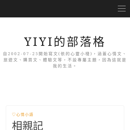
YIYI的部落格
自2002-07-25開始寫文(依的心靈小棧)，涵蓋心情文、
旅遊文、購買文、體驗文等，不設專屬主題，因為這就是
我的生活。
♡心情小語
相親記