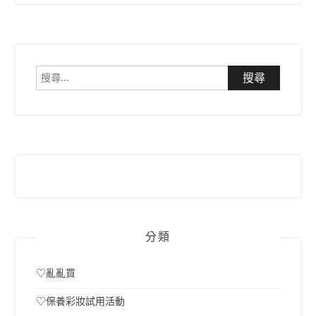
搜
尋
關
鍵
字:
分類
♡亂亂買
♡保養彩妝試用活動