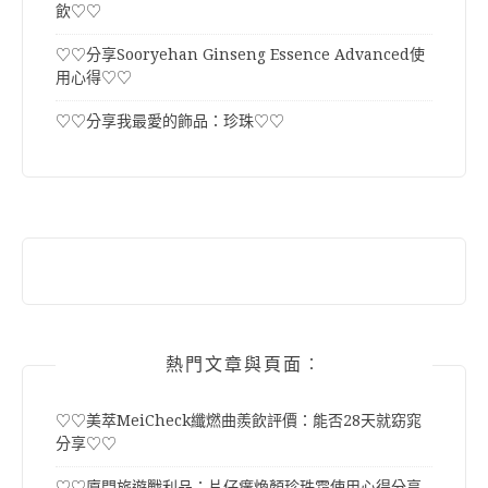
飲♡♡
♡♡分享Sooryehan Ginseng Essence Advanced使
用心得♡♡
♡♡分享我最愛的飾品：珍珠♡♡
熱門文章與頁面︰
♡♡美萃MeiCheck纖燃曲羨飲評價：能否28天就窈窕
分享♡♡
♡♡廈門旅遊戰利品：片仔癀煥顏珍珠霜使用心得分享