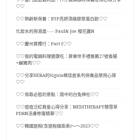
♡♡
♡♡熟齡新保養：BTP亮妍頂級膠原蛋白飲♡♡
化妝水的保濕度---- Paul& Joe 橙花露N
♡♡慶州賞櫻行：Part I♡♡
♡♡我的電鍋料理健康吃：屏東伴手禮推薦27號香腸
+鹹豬肉♡♡
♡♡分享HERA的Signia稀佳旎系列保養品使用心得
♡♡
♡♡鳥取必逛的景點：雨中的白兔神社♡♡
♡♡痘痘泛紅救星心得分享：MEDITHERAPY積雪草
PDRN活膚修復精華♡♡
♡♡韓國退稅(含退稅級距表)～～2025♡♡