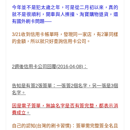
今年並不是犯太歲之年，可是從二月初以來，真的
就不是很順利，開車與人擦撞、淘寶購物退貨，還
有國外刷卡問題—–
3/21
收到信用卡帳單時，發現
同一家店，有2筆同樣
的金額，所以就只好查詢信用卡公司。
2
週後信用卡公司回覆(2016-04-08)：
告知是有簽2張簽單：一張簽2個名字，另一張是3個
名字。
因是電子簽單，無論名字是否有簽完整，都表示消
費成立
。
自己的認知(台灣的刷卡習慣)：簽單需完整簽全名且