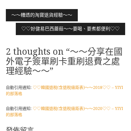
文
～～糟透的淘寶退貨經驗～～
章
♡♡好健易巴西蘑菇～～要喝、要煮都便利♡♡
導
覽
2 thoughts on “
～～分享在國
外電子簽單刷卡重刷退費之處
理經驗～～
”
自動引用通知:
♡♡韓國退稅(含退稅級距表)～～2018♡♡ – YIYI
的部落格
自動引用通知:
♡♡韓國退稅(含退稅級距表)～～2020♡♡ – YIYI
的部落格
發佈留言