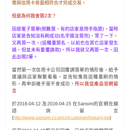
需與信用卡背面相符合才完成交易。
但是為何我會簽2次？
因是電子簽單(很難簽，有的店家是用手指簽)，當時
店家是告知沒有刷成功(名字還沒簽完)，等了一下，
又再簽一次，(這種重簽名，以前也在其它店家發生
過，但並未有重覆請款)，所以我就又再簽一次，因
此出現2筆。
當然第一次信用卡公司回覆調簽單的情形後，給予
建議與店家聯繫看看，
並告知像我這種重刷的情
形，再申訴幾乎是不會成功
，
所以我從產品官網留
言
於2016-04-12 及2016-04-15 在Sansim的官網在線
諮詢留言
(
http://www.sansim.co.kr/cn/customer/inquiry.jsp
)