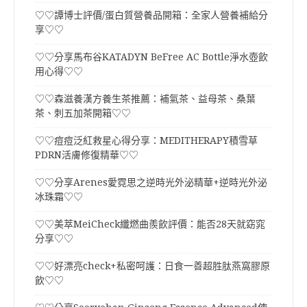
♡♡譚博士評價/蛋白質營養品開箱：全家人營養補給分
享♡♡
♡♡分享馬布谷KATADYN BeFree AC Bottle淨水壺飲
用心得♡♡
♡♡森滋養漢方養生茶推薦：補氣茶、益母茶、桑葉
茶、刺五加茶開箱♡♡
♡♡痘痘泛紅救星心得分享：MEDITHERAPY積雪草
PDRN活膚修復精華♡♡
♡♡分享Arenes愛霓思之逆時光外泌精華+逆時光外泌
冰珠霜♡♡
♡♡美萃MeiCheck纖燃曲羨飲評價：能否28天就窈窕
分享♡♡
♡♡好漂亮check+私密呵護：日食一善超胜肽燕窩膠原
飲♡♡