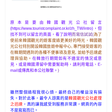
原本是要由
韓國觀光公社
留言
(https://www.touristcomplaint.or.kr/zh_TW/intro)，但
找
不到可以留言的頁面，看了說明
而寫信試試(
為了
使前來韓國觀光的遊客度過更美好的時光，韓國觀
光公社特別開設韓國旅遊申報中心, 專門接受遊客的
在韓期間遇到的各種不便事項及意見, 並給予迅速處
理與協助。
在韓旅行期間如有不適宜的情況或意
見，或是韓國滯留中需要幫助時，請利用電話、E-
mail或傳真和本公社聯繫。
)
雖然整個過程我很心煩，最終自己的權益沒有損
失。對於此事
，
最令人訝異的是
韓國觀光公社處理
之迅速
，
真的讓我感受到服務非常讚
，
網頁的內容
不是寫寫而已。