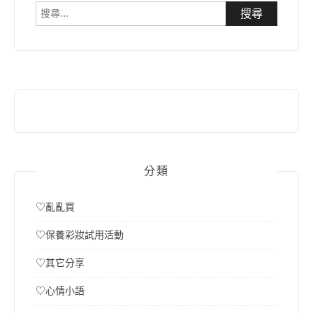
搜
尋
關
鍵
字:
分類
♡亂亂買
♡保養彩妝試用活動
♡其它分享
♡心情小語