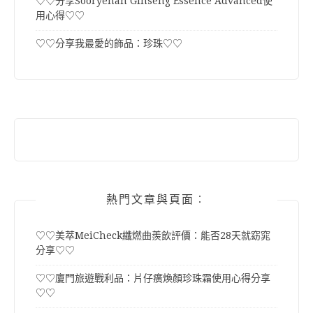
♡♡分享Sooryehan Ginseng Essence Advanced使
用心得♡♡
♡♡分享我最愛的飾品：珍珠♡♡
熱門文章與頁面︰
♡♡美萃MeiCheck纖燃曲羨飲評價：能否28天就窈窕
分享♡♡
♡♡廈門旅遊戰利品：片仔癀煥顏珍珠霜使用心得分享
♡♡