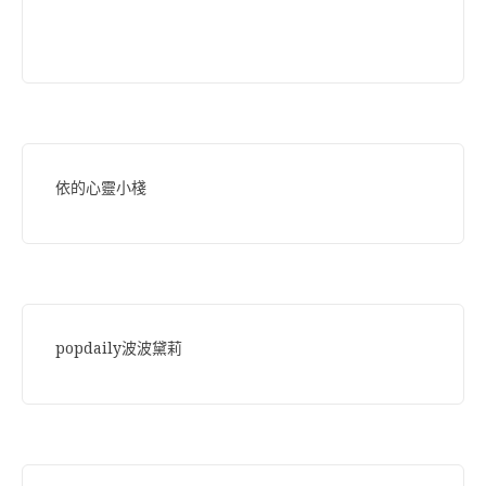
依的心靈小棧
popdaily波波黛莉