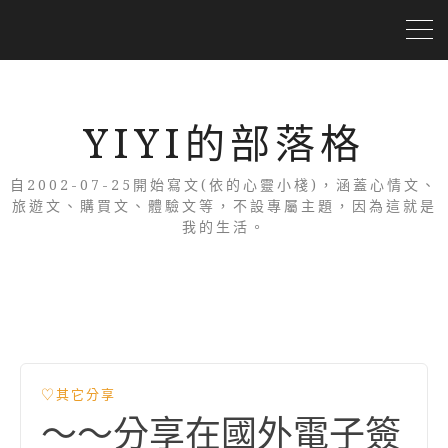
YIYI的部落格
自2002-07-25開始寫文(依的心靈小棧)，涵蓋心情文、
旅遊文、購買文、體驗文等，不設專屬主題，因為這就是
我的生活。
♡其它分享
～～分享在國外電子簽