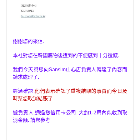
謝謝
您
的來信
.
本社對
您
在韓國購物後遭到的不便感到十分遺憾
.
我們今天幫
您
向
Sansim
山心店負責人轉達了內容而
請求處理了.
經過確認,
他們表示確認了重複結賬的事實而今日及
時幫
您
取消結賬了
.
據負責人,通過
您
信用卡公司
,
大約1-2周內能收到取
消金額. 請
您
參考