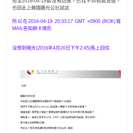
但至2016-04-19都沒有回應，已找不到相關管道，
也因此上韓國觀光公社試試
所以
在
2016-04-19 20:33:17 GMT +0900 (ROK)
寫
MAIL告知刷卡情形
沒
想到隔天
(
2016
年
4
月
20
日下午
2:45
)
馬上回信