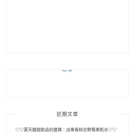
粉專
近期文章
♡♡夏天酸甜飲品的選擇：淡果香綜合野莓果乾水♡♡