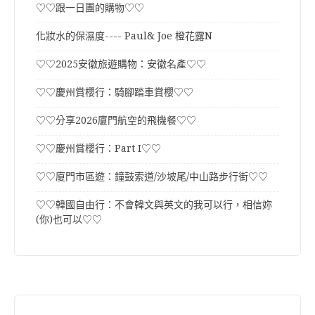
♡♡跟一日團的購物♡♡
化妝水的保濕度---- Paul& Joe 橙花露N
♡♡2025安徽旅遊購物：安徽名產♡♡
♡♡慶州賞櫻行：騎腳踏車賞櫻♡♡
♡♡分享2026廈門航空的飛機餐♡♡
♡♡慶州賞櫻行：Part I♡♡
♡♡廈門市區遊：鐘鼓索道/沙坡尾/中山路步行街♡♡
♡♡韓國自由行：不會韓文與英文的我可以行，相信妳
(你)也可以♡♡