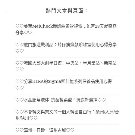
熱門文章與頁面︰
♡♡美萃MeiCheck纖燃曲羨飲評價：能否28天就窈窕
分享♡♡
♡♡廈門旅遊戰利品：片仔癀煥顏珍珠霜使用心得分享
♡♡
♡♡韓國大邱大創半日遊：中央站、半月堂站、新南站
♡♡
♡♡分享HERA的Signia稀佳旎系列保養品使用心得
♡♡
♡♡水晶肥皂液体-抗菌輕柔型：洗衣新選擇♡♡
♡♡不會韓文與英文的一個人韓國自由行：榮州/大邱/晉
州/陜川♡♡
♡♡漳州一日遊：漳州古城♡♡