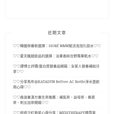
近期文章
♡♡韓國保養新選擇：SIORÉ NMN賦活泡泡化妝水♡♡
♡♡夏天酸甜飲品的選擇：淡果香綜合野莓果乾水♡♡
♡♡譚博士評價/蛋白質營養品開箱：全家人營養補給分
享♡♡
♡♡分享馬布谷KATADYN BeFree AC Bottle淨水壺飲
用心得♡♡
♡♡森滋養漢方養生茶推薦：補氣茶、益母茶、桑葉
茶、刺五加茶開箱♡♡
♡♡痘痘泛紅救星心得分享：MEDITHERAPY積雪草