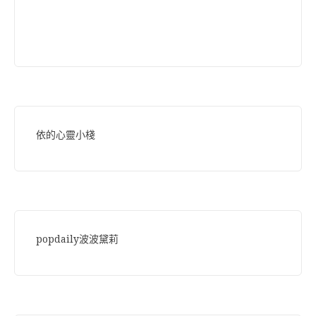
依的心靈小棧
popdaily波波黛莉