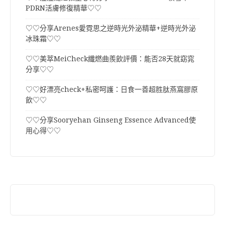
PDRN活膚修復精華♡♡
♡♡分享Arenes愛霓思之逆時光外泌精華+逆時光外泌
冰珠霜♡♡
♡♡美萃MeiCheck纖燃曲羨飲評價：能否28天就窈窕
分享♡♡
♡♡好漂亮check+私密呵護：日食一善超胜肽燕窩膠原
飲♡♡
♡♡分享Sooryehan Ginseng Essence Advanced使
用心得♡♡