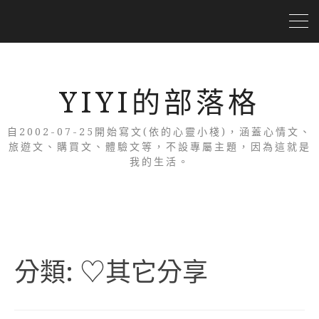
YIYI的部落格
自2002-07-25開始寫文(依的心靈小棧)，涵蓋心情文、
旅遊文、購買文、體驗文等，不設專屬主題，因為這就是
我的生活。
分類:
♡其它分享