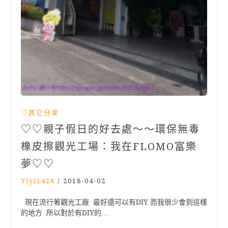
♡其它分享
♡♡親子假日的好去處～～環保無毒
橡皮擦觀光工場：我在FLOMO富樂
夢♡♡
Yiyi1428
/
2018-04-02
現在流行著觀光工廠 最好還可以有DIY 而我很少會到這樣
的地方 所以對於有DIY的…