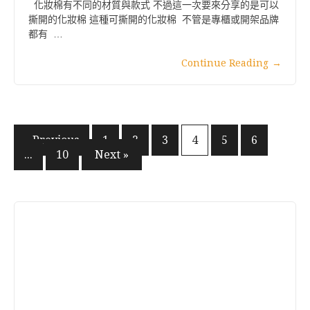
化妝棉有不同的材質與款式 不過這一次要來分享的是可以
撕開的化妝棉 這種可撕開的化妝棉 不管是專櫃或開架品牌
都有 …
Continue Reading
→
文
« Previous
1
2
3
4
5
6
...
10
Next »
章
分
頁