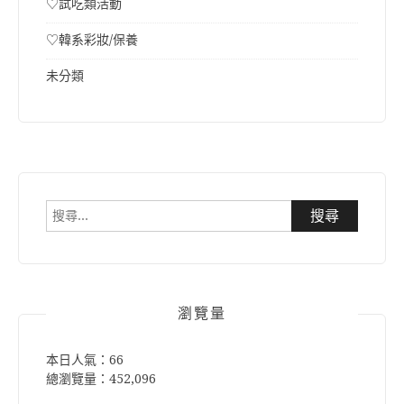
♡試吃類活動
♡韓系彩妝/保養
未分類
搜
尋
關
鍵
字:
瀏覽量
本日人氣：66
總瀏覽量：452,096