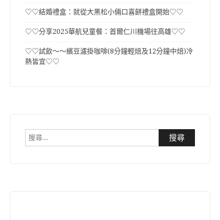
♡♡結婚禮盒：就從大黑松小倆口喜餅禮盒開始♡♡
♡♡分享2025華航兒童餐：首爾仁川機場往高雄♡♡
♡♡試飲～～繽豆濾掛咖啡(8分鐘輕焙及12分鐘中焙)冷
熱皆宜♡♡
搜
尋
關
鍵
字: