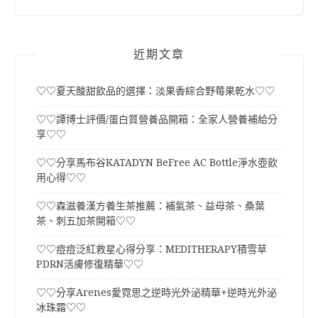
近期文章
♡♡夏天酸甜飲品的選擇：淡果香綜合野莓果乾水♡♡
♡♡譚博士評價/蛋白質營養品開箱：全家人營養補給分
享♡♡
♡♡分享馬布谷KATADYN BeFree AC Bottle淨水壺飲
用心得♡♡
♡♡森滋養漢方養生茶推薦：補氣茶、益母茶、桑葉
茶、刺五加茶開箱♡♡
♡♡痘痘泛紅救星心得分享：MEDITHERAPY積雪草
PDRN活膚修復精華♡♡
♡♡分享Arenes愛霓思之逆時光外泌精華+逆時光外泌
冰珠霜♡♡