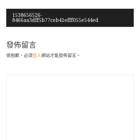
文
1538656526-
8466aa3dff5b77ceb41efff055e544ed
章
導
覽
發佈留言
很抱歉，必須
登入
網站才能發佈留言。