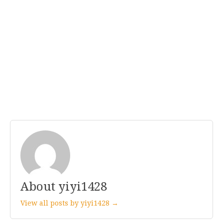
About yiyi1428
View all posts by yiyi1428 →