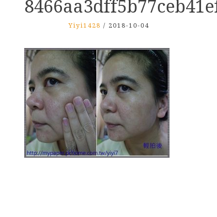
8466aa3dff5b77ceb41e
Yiyi1428
/
2018-10-04