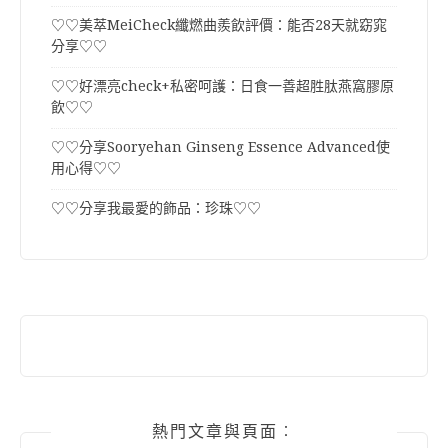
♡♡美萃MeiCheck纖燃曲羨飲評價：能否28天就窈窕
分享♡♡
♡♡好漂亮check+私密呵護：日食一善超胜肽燕窩膠原
飲♡♡
♡♡分享Sooryehan Ginseng Essence Advanced使
用心得♡♡
♡♡分享我最愛的飾品：珍珠♡♡
熱門文章與頁面︰