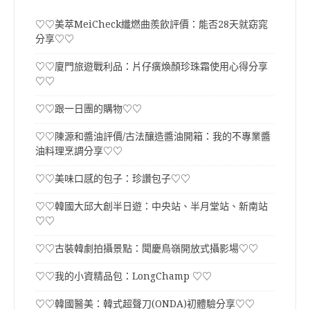
♡♡美萃MeiCheck纖燃曲羨飲評價：能否28天就窈窕
分享♡♡
♡♡廈門旅遊戰利品：片仔癀煥顏珍珠霜使用心得分享
♡♡
♡♡跟一日團的購物♡♡
♡♡陳源和醬油評價/古法釀造醬油開箱：我的不專業醬
油料理烹調分享♡♡
♡♡美味口感的包子：珍讚包子♡♡
♡♡韓國大邱大創半日遊：中央站、半月堂站、新南站
♡♡
♡♡古裝韓劇拍攝景點：聞慶鳥嶺開放式攝影場♡♡
♡♡我的小資精品包：LongChamp ♡♡
♡♡韓國醫美：韓式超聲刀(ONDA)初體驗分享♡♡