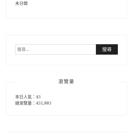
未分類
搜
尋
關
鍵
字:
瀏覽量
本日人氣：45
總瀏覽量：451,885