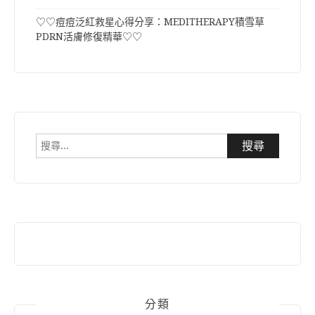
♡♡痘痘泛紅救星心得分享：MEDITHERAPY積雪草
PDRN活膚修復精華♡♡
搜
尋
關
鍵
字:
分類