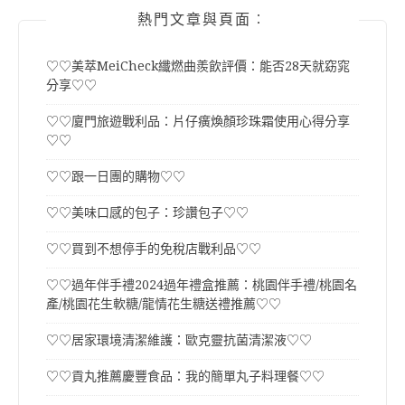
熱門文章與頁面︰
♡♡美萃MeiCheck纖燃曲羨飲評價：能否28天就窈窕
分享♡♡
♡♡廈門旅遊戰利品：片仔癀煥顏珍珠霜使用心得分享
♡♡
♡♡跟一日團的購物♡♡
♡♡美味口感的包子：珍讚包子♡♡
♡♡買到不想停手的免稅店戰利品♡♡
♡♡過年伴手禮2024過年禮盒推薦：桃園伴手禮/桃園名
產/桃園花生軟糖/龍情花生糖送禮推薦♡♡
♡♡居家環境清潔維護：歐克靈抗菌清潔液♡♡
♡♡貢丸推薦慶豐食品：我的簡單丸子料理餐♡♡