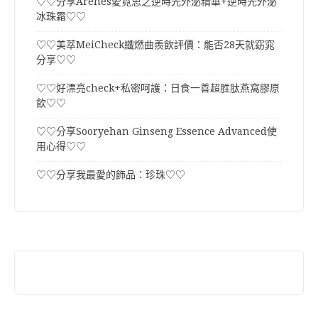
♡♡分享Arenes愛霓思之逆時光外泌精華+逆時光外泌
冰珠霜♡♡
♡♡美萃MeiCheck纖燃曲羨飲評價：能否28天就窈窕
分享♡♡
♡♡好漂亮check+私密呵護：日食一善超胜肽燕窩膠原
飲♡♡
♡♡分享Sooryehan Ginseng Essence Advanced使
用心得♡♡
♡♡分享我最愛的飾品：珍珠♡♡