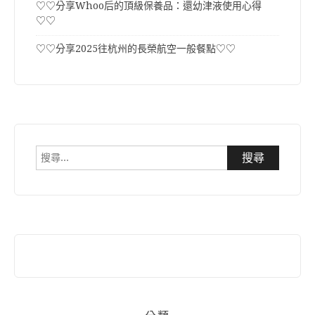
♡♡分享Whoo后的頂級保養品：還幼津液使用心得
♡♡
♡♡分享2025往杭州的長榮航空一般餐點♡♡
搜
尋
關
鍵
字: