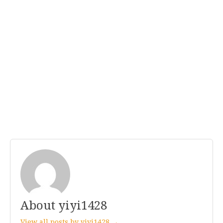
About yiyi1428
View all posts by yiyi1428 →