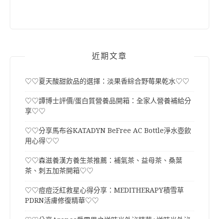
近期文章
♡♡夏天酸甜飲品的選擇：淡果香綜合野莓果乾水♡♡
♡♡譚博士評價/蛋白質營養品開箱：全家人營養補給分
享♡♡
♡♡分享馬布谷KATADYN BeFree AC Bottle淨水壺飲
用心得♡♡
♡♡森滋養漢方養生茶推薦：補氣茶、益母茶、桑葉
茶、刺五加茶開箱♡♡
♡♡痘痘泛紅救星心得分享：MEDITHERAPY積雪草
PDRN活膚修復精華♡♡