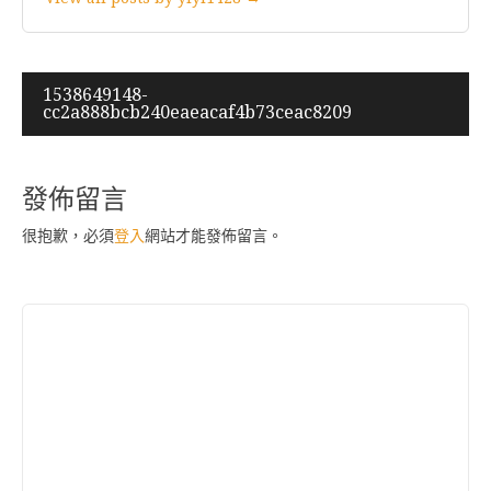
文
1538649148-
cc2a888bcb240eaeacaf4b73ceac8209
章
導
覽
發佈留言
很抱歉，必須
登入
網站才能發佈留言。