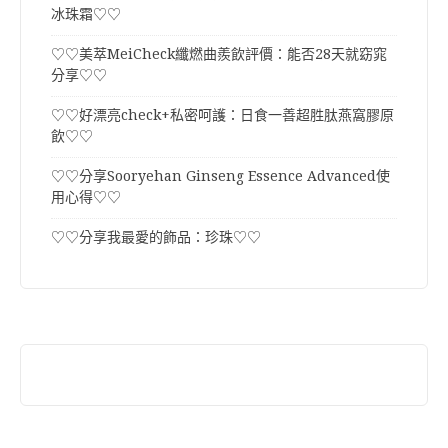
冰珠霜♡♡
♡♡美萃MeiCheck纖燃曲羨飲評價：能否28天就窈窕
分享♡♡
♡♡好漂亮check+私密呵護：日食一善超胜肽燕窩膠原
飲♡♡
♡♡分享Sooryehan Ginseng Essence Advanced使
用心得♡♡
♡♡分享我最愛的飾品：珍珠♡♡