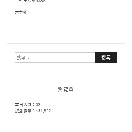
♡韓系彩妝/保養
未分類
搜
尋
關
鍵
字:
瀏覽量
本日人氣：52
總瀏覽量：451,892