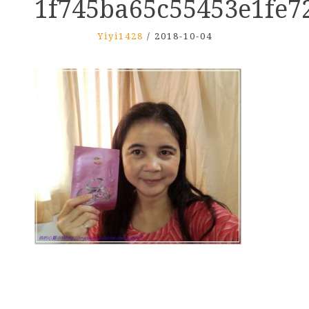
1f745ba65c55453e1fe7
Yiyi1428
/
2018-10-04