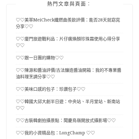
熱門文章與頁面︰
♡♡美萃MeiCheck纖燃曲羨飲評價：能否28天就窈窕
分享♡♡
♡♡廈門旅遊戰利品：片仔癀煥顏珍珠霜使用心得分享
♡♡
♡♡跟一日團的購物♡♡
♡♡陳源和醬油評價/古法釀造醬油開箱：我的不專業醬
油料理烹調分享♡♡
♡♡美味口感的包子：珍讚包子♡♡
♡♡韓國大邱大創半日遊：中央站、半月堂站、新南站
♡♡
♡♡古裝韓劇拍攝景點：聞慶鳥嶺開放式攝影場♡♡
♡♡我的小資精品包：LongChamp ♡♡