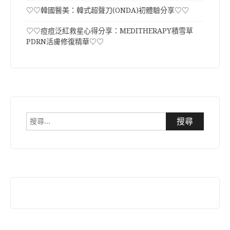
♡♡韓國醫美：韓式超聲刀(ONDA)初體驗分享♡♡
♡♡痘痘泛紅救星心得分享：MEDITHERAPY積雪草
PDRN活膚修復精華♡♡
搜
尋
關
鍵
字: