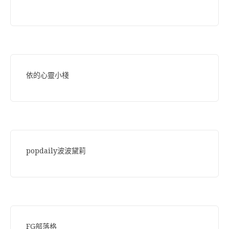
依的心靈小棧
popdaily波波黛莉
FG部落格