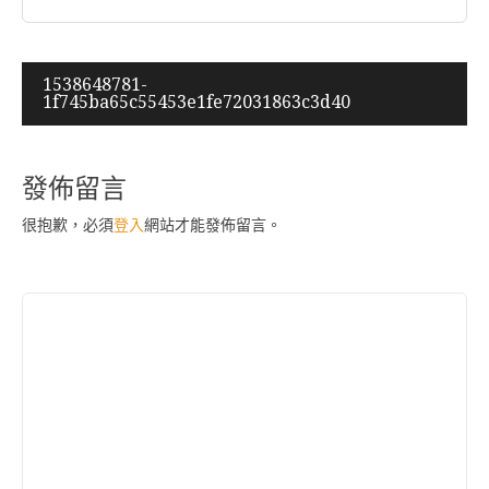
文
1538648781-
1f745ba65c55453e1fe72031863c3d40
章
導
覽
發佈留言
很抱歉，必須
登入
網站才能發佈留言。