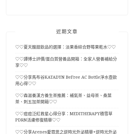
近期文章
♡♡夏天酸甜飲品的選擇：淡果香綜合野莓果乾水♡♡
♡♡譚博士評價/蛋白質營養品開箱：全家人營養補給分
享♡♡
♡♡分享馬布谷KATADYN BeFree AC Bottle淨水壺飲
用心得♡♡
♡♡森滋養漢方養生茶推薦：補氣茶、益母茶、桑葉
茶、刺五加茶開箱♡♡
♡♡痘痘泛紅救星心得分享：MEDITHERAPY積雪草
PDRN活膚修復精華♡♡
♡♡分享Arenes愛霓思之逆時光外泌精華+逆時光外泌