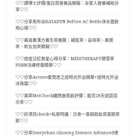
♡♡譚博士評價/蛋白質營養品開箱：全家人營養補給分
享♡♡
♡♡分享馬布谷KATADYN BeFree AC Bottle淨水壺飲
用心得♡♡
♡♡森滋養漢方養生茶推薦：補氣茶、益母茶、桑葉
茶、刺五加茶開箱♡♡
♡♡痘痘泛紅救星心得分享：MEDITHERAPY積雪草
PDRN活膚修復精華♡♡
♡♡分享Arenes愛霓思之逆時光外泌精華+逆時光外泌
冰珠霜♡♡
♡♡美萃MeiCheck纖燃曲羨飲評價：能否28天就窈窕
分享♡♡
♡♡好漂亮check+私密呵護：日食一善超胜肽燕窩膠原
飲♡♡
♡♡分享Sooryehan Ginseng Essence Advanced使