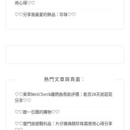
用心得♡♡
♡♡分享我最愛的飾品：珍珠♡♡
熱門文章與頁面︰
♡♡美萃MeiCheck纖燃曲羨飲評價：能否28天就窈窕
分享♡♡
♡♡跟一日團的購物♡♡
♡♡廈門旅遊戰利品：片仔癀煥顏珍珠霜使用心得分享
♡♡