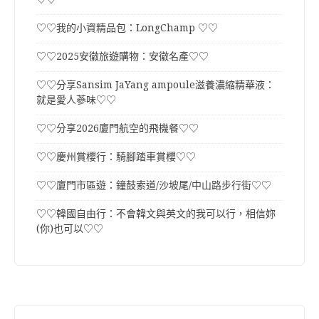
♡♡我的小資精品包：LongChamp ♡♡
♡♡2025安徽旅遊購物：安徽名產♡♡
♡♡分享Sansim JaYang ampoule滋養濃縮精華液：
就是愛人蔘味♡♡
♡♡分享2026廈門航空的飛機餐♡♡
♡♡慶州賞櫻行：騎腳踏車賞櫻♡♡
♡♡廈門市區遊：鐘鼓索道/沙坡尾/中山路步行街♡♡
♡♡韓國自由行：不會韓文與英文的我可以行，相信妳
(你)也可以♡♡