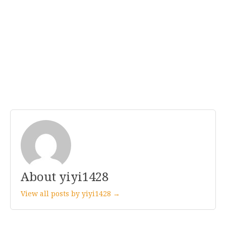
About yiyi1428
View all posts by yiyi1428 →