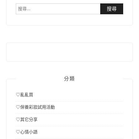
搜
尋
關
鍵
字:
分類
♡亂亂買
♡保養彩妝試用活動
♡其它分享
♡心情小語