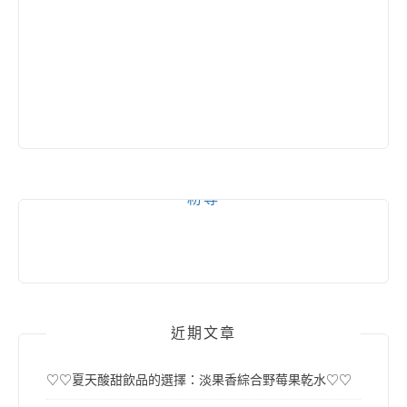
粉專
近期文章
♡♡夏天酸甜飲品的選擇：淡果香綜合野莓果乾水♡♡