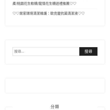
產/桃園花生軟糖/龍情花生糖送禮推薦♡♡
♡♡居家環境清潔維護：歐克靈抗菌清潔液♡♡
搜
尋
關
鍵
字:
分類