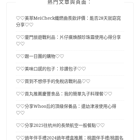
熱門文章與頁面︰
♡♡美萃MeiCheck纖燃曲羨飲評價：能否28天就窈窕
分享♡♡
♡♡廈門旅遊戰利品：片仔癀煥顏珍珠霜使用心得分享
♡♡
♡♡跟一日團的購物♡♡
♡♡美味口感的包子：珍讚包子♡♡
♡♡買到不想停手的免稅店戰利品♡♡
♡♡貢丸推薦慶豐食品：我的簡單丸子料理餐♡♡
♡♡分享Whoo后的頂級保養品：還幼津液使用心得
♡♡
♡♡分享2025往杭州的長榮航空一般餐點♡♡
♡♡過年伴手禮2024過年禮盒推薦：桃園伴手禮/桃園名