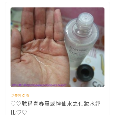
♡美容保養
♡♡號稱青春露或神仙水之化妝水評
比♡♡