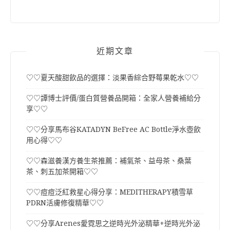
近期文章
♡♡夏天酸甜飲品的選擇：淡果香綜合野莓果乾水♡♡
♡♡譚博士評價/蛋白質營養品開箱：全家人營養補給分
享♡♡
♡♡分享馬布谷KATADYN BeFree AC Bottle淨水壺飲
用心得♡♡
♡♡森滋養漢方養生茶推薦：補氣茶、益母茶、桑葉
茶、刺五加茶開箱♡♡
♡♡痘痘泛紅救星心得分享：MEDITHERAPY積雪草
PDRN活膚修復精華♡♡
♡♡分享Arenes愛霓思之逆時光外泌精華+逆時光外泌