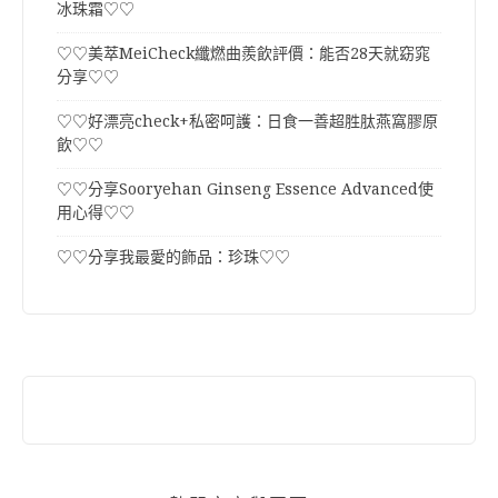
冰珠霜♡♡
♡♡美萃MeiCheck纖燃曲羨飲評價：能否28天就窈窕
分享♡♡
♡♡好漂亮check+私密呵護：日食一善超胜肽燕窩膠原
飲♡♡
♡♡分享Sooryehan Ginseng Essence Advanced使
用心得♡♡
♡♡分享我最愛的飾品：珍珠♡♡