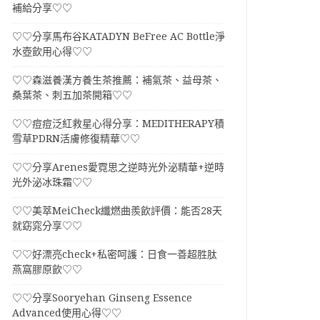
補給分享♡♡
♡♡分享馬布谷KATADYN BeFree AC Bottle淨
水壺飲用心得♡♡
♡♡森滋養漢方養生茶推薦：補氣茶、益母茶、
桑葉茶、刺五加茶開箱♡♡
♡♡痘痘泛紅救星心得分享：MEDITHERAPY積
雪草PDRN活膚修復精華♡♡
♡♡分享Arenes愛霓思之逆時光外泌精華+逆時
光外泌冰珠霜♡♡
♡♡美萃MeiCheck纖燃曲羨飲評價：能否28天
就窈窕分享♡♡
♡♡好漂亮check+私密呵護：日食一善超胜肽
燕窩膠原飲♡♡
♡♡分享Sooryehan Ginseng Essence
Advanced使用心得♡♡