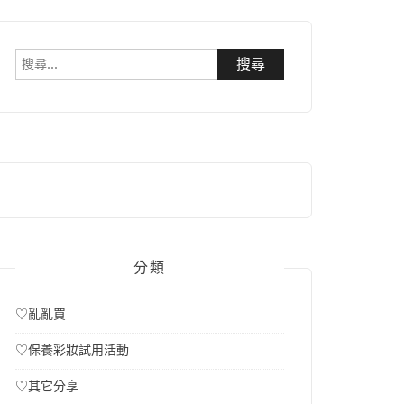
搜
尋
關
鍵
字:
分類
♡亂亂買
♡保養彩妝試用活動
♡其它分享