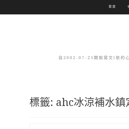
首頁
自2002-07-25開始寫文
標籤:
ahc冰涼補水