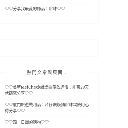
♡♡分享我最愛的飾品：珍珠♡♡
熱門文章與頁面︰
♡♡美萃MeiCheck纖燃曲羨飲評價：能否28天
就窈窕分享♡♡
♡♡廈門旅遊戰利品：片仔癀煥顏珍珠霜使用心
得分享♡♡
♡♡跟一日團的購物♡♡