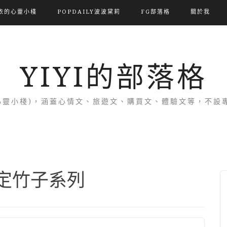
依的心靈小棧
POPDAILY波波黛莉
FG部落格
關於我
YIYI的部落格
(依的心靈小棧)，涵蓋心情文、旅遊文、購買文、體驗文等，不
鎮定竹子系列