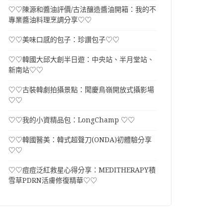
♡♡陳源和醬油評價/古法釀造醬油開箱：我的不
專業醬油料理烹調分享♡♡
♡♡美味口感的包子：珍讚包子♡♡
♡♡韓國大邱大創半日遊：中央站、半月堂站、
新南站♡♡
♡♡古裝韓劇拍攝景點：聞慶鳥嶺開放式攝影場
♡♡
♡♡我的小資精品包：LongChamp ♡♡
♡♡韓國醫美：韓式超聲刀(ONDA)初體驗分享
♡♡
♡♡痘痘泛紅救星心得分享：MEDITHERAPY積
雪草PDRN活膚修復精華♡♡