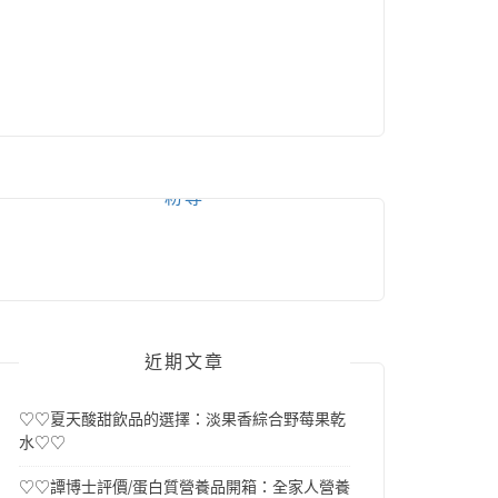
粉專
近期文章
♡♡夏天酸甜飲品的選擇：淡果香綜合野莓果乾
水♡♡
♡♡譚博士評價/蛋白質營養品開箱：全家人營養