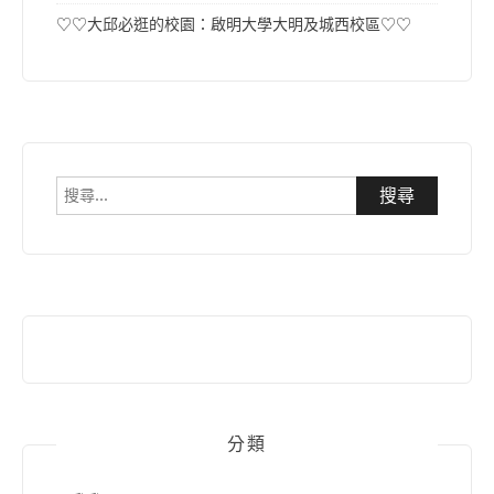
♡♡大邱必逛的校園：啟明大學大明及城西校區♡♡
搜
尋
關
鍵
字:
分類