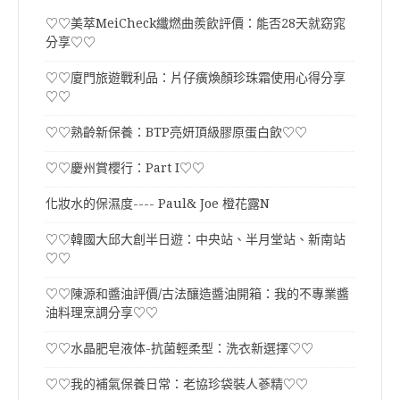
♡♡美萃MeiCheck纖燃曲羨飲評價：能否28天就窈窕
分享♡♡
♡♡廈門旅遊戰利品：片仔癀煥顏珍珠霜使用心得分享
♡♡
♡♡熟齡新保養：BTP亮妍頂級膠原蛋白飲♡♡
♡♡慶州賞櫻行：Part I♡♡
化妝水的保濕度---- Paul& Joe 橙花露N
♡♡韓國大邱大創半日遊：中央站、半月堂站、新南站
♡♡
♡♡陳源和醬油評價/古法釀造醬油開箱：我的不專業醬
油料理烹調分享♡♡
♡♡水晶肥皂液体-抗菌輕柔型：洗衣新選擇♡♡
♡♡我的補氣保養日常：老協珍袋裝人蔘精♡♡