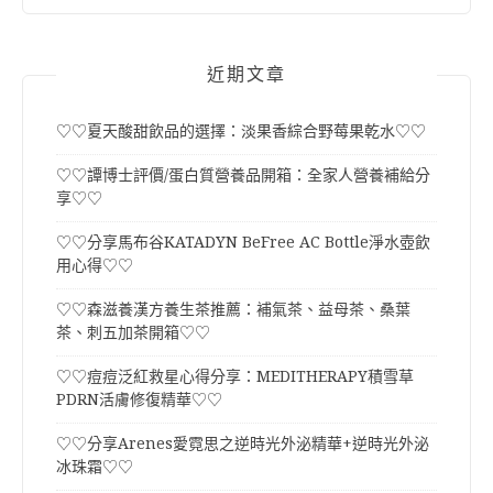
近期文章
♡♡夏天酸甜飲品的選擇：淡果香綜合野莓果乾水♡♡
♡♡譚博士評價/蛋白質營養品開箱：全家人營養補給分
享♡♡
♡♡分享馬布谷KATADYN BeFree AC Bottle淨水壺飲
用心得♡♡
♡♡森滋養漢方養生茶推薦：補氣茶、益母茶、桑葉
茶、刺五加茶開箱♡♡
♡♡痘痘泛紅救星心得分享：MEDITHERAPY積雪草
PDRN活膚修復精華♡♡
♡♡分享Arenes愛霓思之逆時光外泌精華+逆時光外泌
冰珠霜♡♡