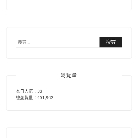
搜
尋
關
鍵
字:
瀏覽量
本日人氣：33
總瀏覽量：451,962