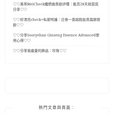
♡♡美萃MeiCheck纖燃曲羨飲評價：能否28天就窈窕
分享♡♡
♡♡好漂亮check+私密呵護：日食一善超胜肽燕窩膠原
飲♡♡
♡♡分享Sooryehan Ginseng Essence Advanced使
用心得♡♡
♡♡分享我最愛的飾品：珍珠♡♡
熱門文章與頁面︰