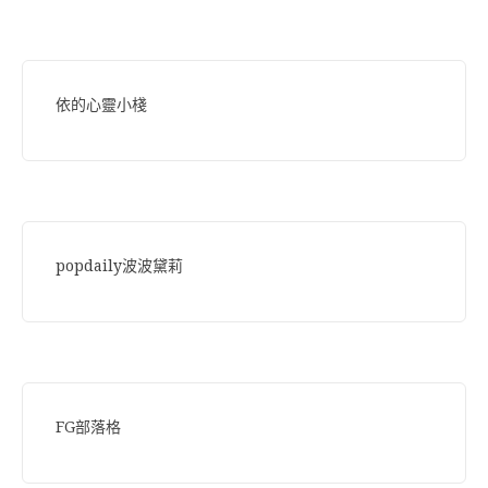
依的心靈小棧
popdaily波波黛莉
FG部落格