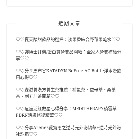
近期文章
♡♡夏天酸甜飲品的選擇：淡果香綜合野莓果乾水♡♡
♡♡譚博士評價/蛋白質營養品開箱：全家人營養補給分
享♡♡
♡♡分享馬布谷KATADYN BeFree AC Bottle淨水壺飲
用心得♡♡
♡♡森滋養漢方養生茶推薦：補氣茶、益母茶、桑葉
茶、刺五加茶開箱♡♡
♡♡痘痘泛紅救星心得分享：MEDITHERAPY積雪草
PDRN活膚修復精華♡♡
♡♡分享Arenes愛霓思之逆時光外泌精華+逆時光外泌
冰珠霜♡♡