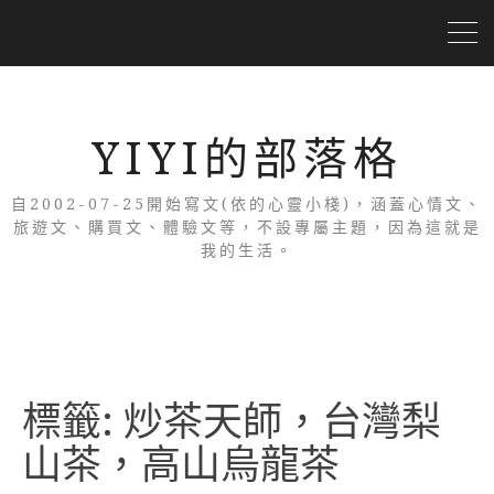
YIYI的部落格
自2002-07-25開始寫文(依的心靈小棧)，涵蓋心情文、
旅遊文、購買文、體驗文等，不設專屬主題，因為這就是
我的生活。
標籤:
炒茶天師，台灣梨
山茶，高山烏龍茶