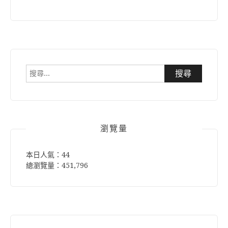
搜
尋
關
鍵
字:
瀏覽量
本日人氣：44
總瀏覽量：451,796