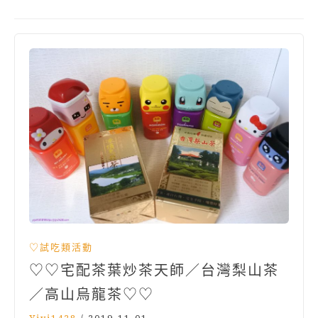
♡試吃類活動
♡♡宅配茶葉炒茶天師／台灣梨山茶
／高山烏龍茶♡♡