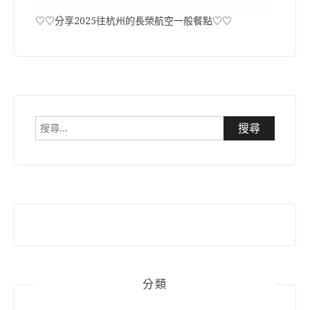
♡♡分享2025往杭州的長榮航空一般餐點♡♡
搜
尋
關
鍵
字:
分類