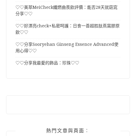
♡♡美萃MeiCheck纖燃曲羨飲評價：能否28天就窈窕
分享♡♡
♡♡好漂亮check+私密呵護：日食一善超胜肽燕窩膠原
飲♡♡
♡♡分享Sooryehan Ginseng Essence Advanced使
用心得♡♡
♡♡分享我最愛的飾品：珍珠♡♡
熱門文章與頁面︰