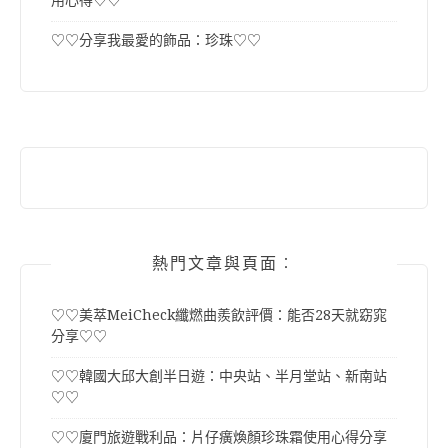
用心得♡♡
♡♡分享我最愛的飾品：珍珠♡♡
熱門文章與頁面︰
♡♡美萃MeiCheck纖燃曲羨飲評價：能否28天就窈窕
分享♡♡
♡♡韓國大邱大創半日遊：中央站、半月堂站、新南站
♡♡
♡♡廈門旅遊戰利品：片仔癀煥顏珍珠霜使用心得分享