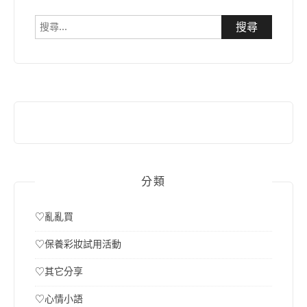
搜
尋
關
鍵
字:
分類
♡亂亂買
♡保養彩妝試用活動
♡其它分享
♡心情小語