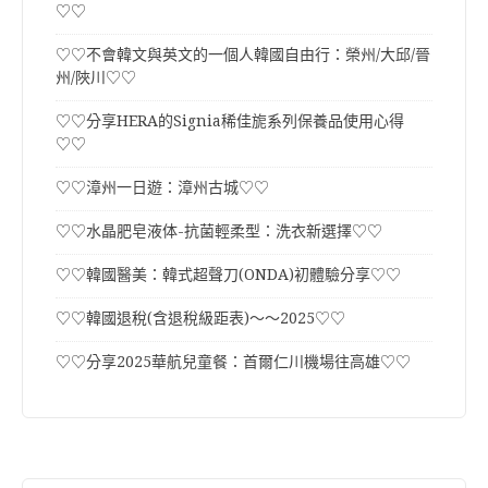
♡♡
♡♡不會韓文與英文的一個人韓國自由行：榮州/大邱/晉
州/陜川♡♡
♡♡分享HERA的Signia稀佳旎系列保養品使用心得
♡♡
♡♡漳州一日遊：漳州古城♡♡
♡♡水晶肥皂液体-抗菌輕柔型：洗衣新選擇♡♡
♡♡韓國醫美：韓式超聲刀(ONDA)初體驗分享♡♡
♡♡韓國退稅(含退稅級距表)～～2025♡♡
♡♡分享2025華航兒童餐：首爾仁川機場往高雄♡♡