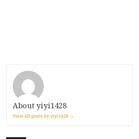
About yiyi1428
View all posts by yiyi1428 →