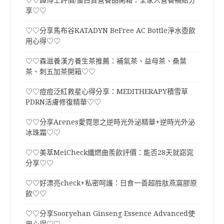
♡♡譚博士評價/蛋白質營養品開箱：全家人營養補給分
享♡♡
♡♡分享馬布谷KATADYN BeFree AC Bottle淨水壺飲
用心得♡♡
♡♡森滋養漢方養生茶推薦：補氣茶、益母茶、桑葉
茶、刺五加茶開箱♡♡
♡♡痘痘泛紅救星心得分享：MEDITHERAPY積雪草
PDRN活膚修復精華♡♡
♡♡分享Arenes愛霓思之逆時光外泌精華+逆時光外泌
冰珠霜♡♡
♡♡美萃MeiCheck纖燃曲羨飲評價：能否28天就窈窕
分享♡♡
♡♡好漂亮check+私密呵護：日食一善超胜肽燕窩膠原
飲♡♡
♡♡分享Sooryehan Ginseng Essence Advanced使