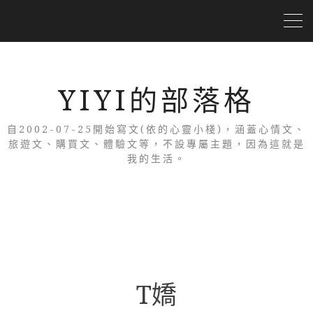
YIYI的部落格
自2002-07-25開始寫文(依的心靈小棧)，涵蓋心情文、
旅遊文、購買文、體驗文等，不設專屬主題，因為這就是
我的生活。
T嬌