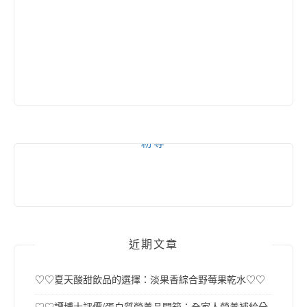
粉專
近期文章
♡♡夏天酸甜飲品的選擇：淡果香綜合野莓果乾水♡♡