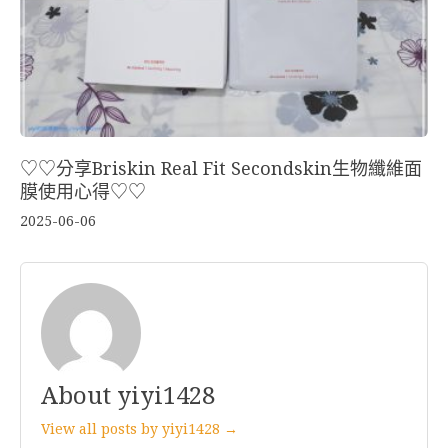
♡♡分享Briskin Real Fit Secondskin生物纖維面
膜使用心得♡♡
2025-06-06
About yiyi1428
View all posts by yiyi1428 →