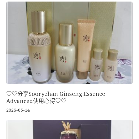
♡♡分享Sooryehan Ginseng Essence
Advanced使用心得♡♡
2026-05-14