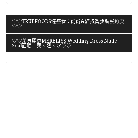
文
♡♡TRUEFOODS臻盛食：爵爵&貓叔香脆鹹蛋魚皮
♡♡
章
導
♡♡茉貝麗思MERBLISS Wedding Dress Nude
Seal面膜：薄、透、水♡♡
覽