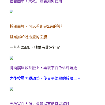
但看圖示
，
大概知道該如何使用
拆開面膜，可以看到是
2
層的設計
且是屬於薄透型的面膜
一片有
25ML
，精華液非常的足
將面膜層敷於臉上，再取下白色珍珠
隔紙
之後按壓面膜調整
，使其平整服貼於臉上。
，
因為實在太薄
會覺得有點沒調整好