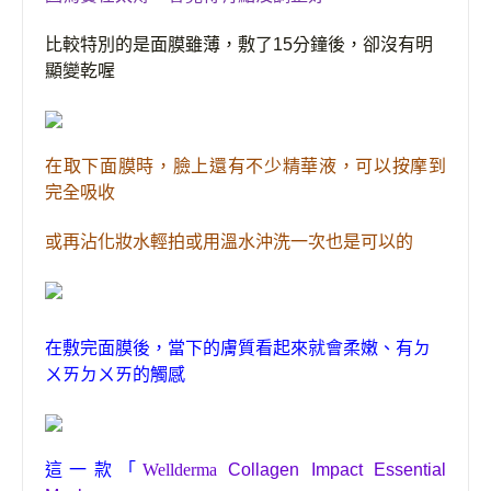
比較特別的是面膜雖薄
，
敷了
15
分鐘後，卻沒有明
顯變乾喔
在取下面膜時，
臉上還有不少精華液，可以按摩到
完全吸收
或再沾化妝水輕拍或用溫水沖洗一次也是可以的
在敷完面膜後，當下的膚質看起來就會柔嫩
、
有ㄉ
ㄨㄞㄉㄨㄞ的觸感
這一款
「
Wellderma
Collagen Impact Essential