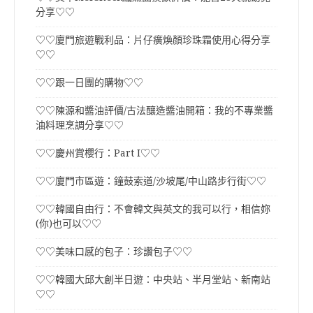
分享♡♡
♡♡廈門旅遊戰利品：片仔癀煥顏珍珠霜使用心得分享
♡♡
♡♡跟一日團的購物♡♡
♡♡陳源和醬油評價/古法釀造醬油開箱：我的不專業醬
油料理烹調分享♡♡
♡♡慶州賞櫻行：Part I♡♡
♡♡廈門市區遊：鐘鼓索道/沙坡尾/中山路步行街♡♡
♡♡韓國自由行：不會韓文與英文的我可以行，相信妳
(你)也可以♡♡
♡♡美味口感的包子：珍讚包子♡♡
♡♡韓國大邱大創半日遊：中央站、半月堂站、新南站
♡♡