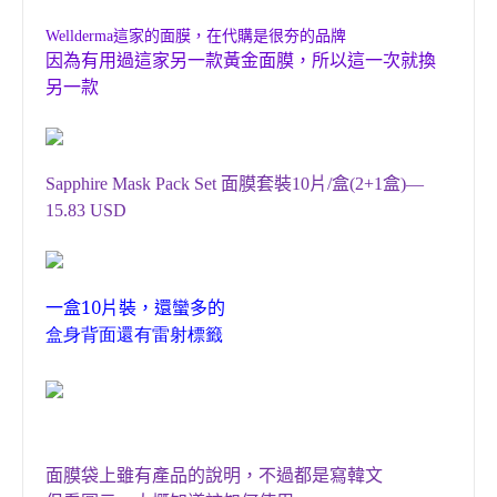
，
Wellderma
這家的面膜
在代購是很夯的品牌
因為有用過這家另一款黃金面膜，所以這一次就換
另一款
Sapphire Mask Pack Set
面膜套裝
10
片
/
盒
(2+1
盒
)—
15.83 USD
，
一盒
10
片裝
還蠻多的
盒身背面還有雷射標籤
面膜
袋上雖有
產品的說明
，
不過都是寫韓文