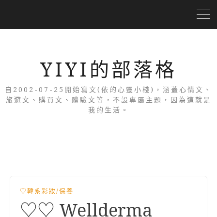
YIYI的部落格
自2002-07-25開始寫文(依的心靈小棧)，涵蓋心情文、
旅遊文、購買文、體驗文等，不設專屬主題，因為這就是
我的生活。
♡韓系彩妝/保養
♡♡ Wellderma