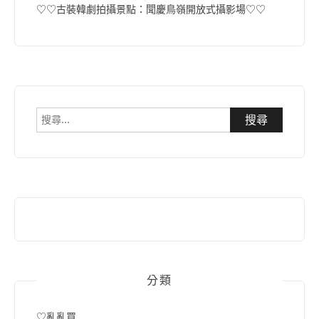
♡♡古裝韓劇拍攝景點：聞慶鳥嶺開放式攝影場♡♡
搜
尋
關
鍵
字:
分類
♡亂亂買