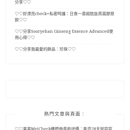
分享♡♡
♡♡好漂亮check+私密呵護：日食一善超胜肽燕窩膠原
飲♡♡
♡♡分享Sooryehan Ginseng Essence Advanced使
用心得♡♡
♡♡分享我最愛的飾品：珍珠♡♡
熱門文章與頁面︰
♡♡美萃MeiCheck纖燃曲羨飲評價：能否28天就窈窕