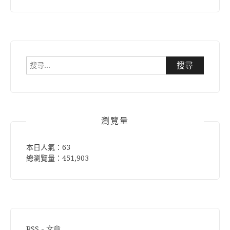
搜
尋
關
鍵
字:
瀏覽量
本日人氣：63
總瀏覽量：451,903
RSS - 文章