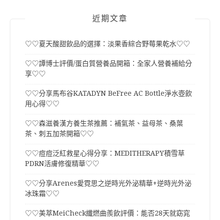
近期文章
♡♡夏天酸甜飲品的選擇：淡果香綜合野莓果乾水♡♡
♡♡譚博士評價/蛋白質營養品開箱：全家人營養補給分
享♡♡
♡♡分享馬布谷KATADYN BeFree AC Bottle淨水壺飲
用心得♡♡
♡♡森滋養漢方養生茶推薦：補氣茶、益母茶、桑葉
茶、刺五加茶開箱♡♡
♡♡痘痘泛紅救星心得分享：MEDITHERAPY積雪草
PDRN活膚修復精華♡♡
♡♡分享Arenes愛霓思之逆時光外泌精華+逆時光外泌
冰珠霜♡♡
♡♡美萃MeiCheck纖燃曲羨飲評價：能否28天就窈窕