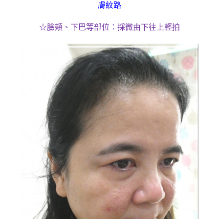
膚紋路
☆
臉頰、下巴等部位：採微由下往上輕拍