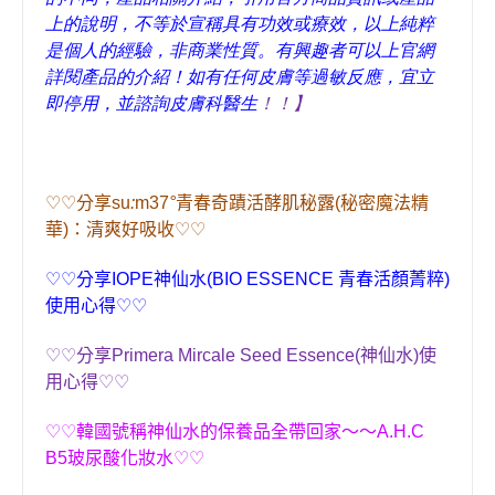
上的說明，不等於宣稱具有功效或療效，以上純粹
是個人的經驗，非商業性質。有興趣者可以上官網
詳閱產品的介紹！如有任何皮膚等過敏反應，宜立
即停用，並諮詢皮膚科醫生
！！】
♡♡
分享
su
:
m37
°
青春奇蹟活酵肌秘露
(
秘密魔法精
華
)
：清爽好吸收
♡♡
♡♡
分享
IOPE
神仙水
(
BIO ESSENCE
青春活顏菁粹
)
使用心得
♡♡
♡♡
分享
Primera
Mircale Seed Essence
(
神仙水
)
使
用心得
♡♡
♡♡
韓國號稱神仙水的保養品全帶回家〜〜
A.H.C
B5
玻尿酸化妝水
♡♡