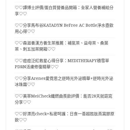
♡♡譚博士評價/蛋白質營養品開箱：全家人營養補給分
享♡♡
♡♡分享馬布谷KATADYN BeFree AC Bottle淨水壺飲
用心得♡♡
♡♡森滋養漢方養生茶推薦：補氣茶、益母茶、桑葉
茶、刺五加茶開箱♡♡
♡♡痘痘泛紅救星心得分享：MEDITHERAPY積雪草
PDRN活膚修復精華♡♡
♡♡分享Arenes愛霓思之逆時光外泌精華+逆時光外泌
冰珠霜♡♡
♡♡美萃MeiCheck纖燃曲羨飲評價：能否28天就窈窕
分享♡♡
♡♡好漂亮check+私密呵護：日食一善超胜肽燕窩膠原
飲♡♡