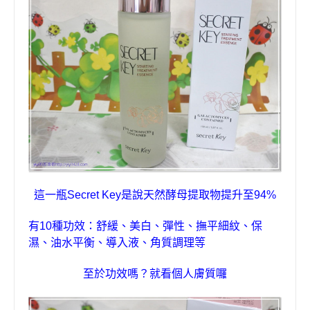
這一瓶
Secret Key
是說
天然酵母提取物提升至
94%
有
10
種功效：舒緩、美白、彈性、撫平細紋、保
濕、油水平衡、導入液、角質調理等
至於功效嗎？就看個人膚質囉