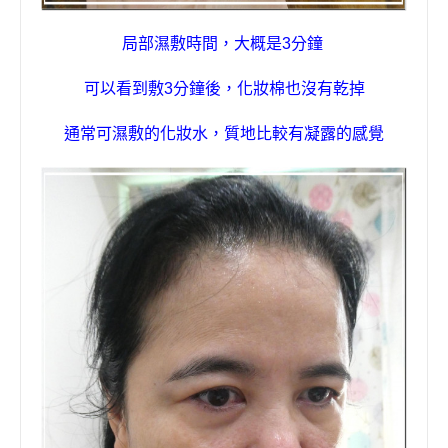
局部濕敷時間，大概是
3
分鐘
可以看到
敷
3
分鐘後，
化妝棉也沒有乾掉
通常可濕敷的化妝水，質地比較有凝露的感覺