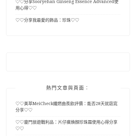
♡♡分享Sooryehan Ginseng Essence Advanced使
用心得♡♡
♡♡分享我最愛的飾品：珍珠♡♡
熱門文章與頁面︰
♡♡美萃MeiCheck纖燃曲羨飲評價：能否28天就窈窕
分享♡♡
♡♡廈門旅遊戰利品：片仔癀煥顏珍珠霜使用心得分享
♡♡