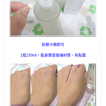
拆開卡鎖即可
1
瓶
150ml
，瓶身算是玻璃材質，有點重