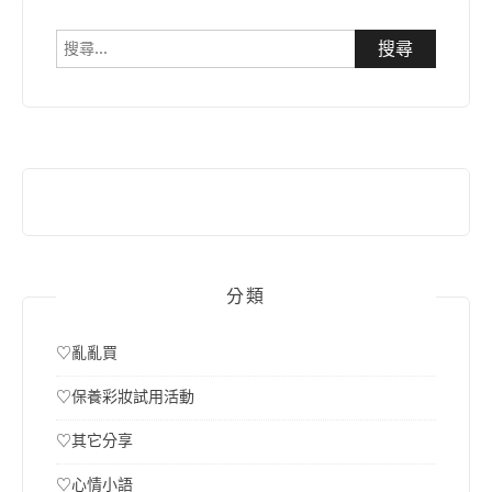
搜
尋
關
鍵
字:
分類
♡亂亂買
♡保養彩妝試用活動
♡其它分享
♡心情小語