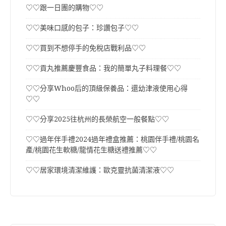
♡♡跟一日團的購物♡♡
♡♡美味口感的包子：珍讚包子♡♡
♡♡買到不想停手的免稅店戰利品♡♡
♡♡貢丸推薦慶豐食品：我的簡單丸子料理餐♡♡
♡♡分享Whoo后的頂級保養品：還幼津液使用心得
♡♡
♡♡分享2025往杭州的長榮航空一般餐點♡♡
♡♡過年伴手禮2024過年禮盒推薦：桃園伴手禮/桃園名
產/桃園花生軟糖/龍情花生糖送禮推薦♡♡
♡♡居家環境清潔維護：歐克靈抗菌清潔液♡♡