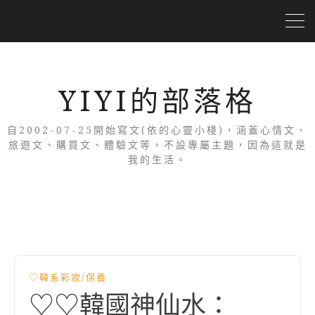
YIYI的部落格
自2002-07-25開始寫文(依的心靈小棧)，涵蓋心情文、
旅遊文、購買文、體驗文等，不設專屬主題，因為這就是
我的生活。
♡韓系彩妝/保養
♡♡韓國神仙水：