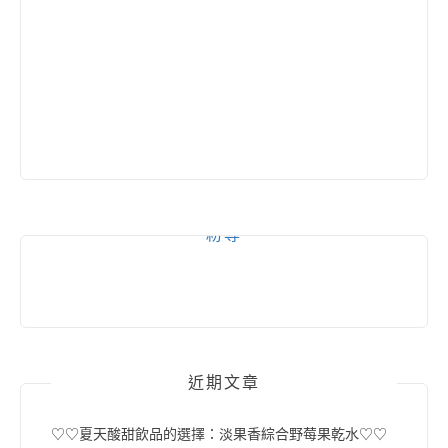
粉專
近期文章
♡♡夏天酸甜飲品的選擇：淡果香綜合野莓果乾水♡♡