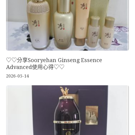
♡♡分享Sooryehan Ginseng Essence
Advanced使用心得♡♡
2026-05-14