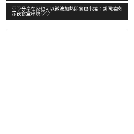
導
♡♡分享在家也可以微波加熱即食包串燒：胡同燒肉
深夜食堂串燒♡♡
覽