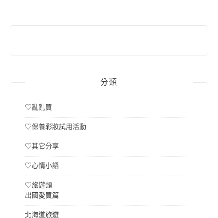
字:
分類
♡亂亂買
♡保養彩妝試用活動
♡其它分享
♡心情小語
♡旅遊類
出國愛買篇
北海道旅遊