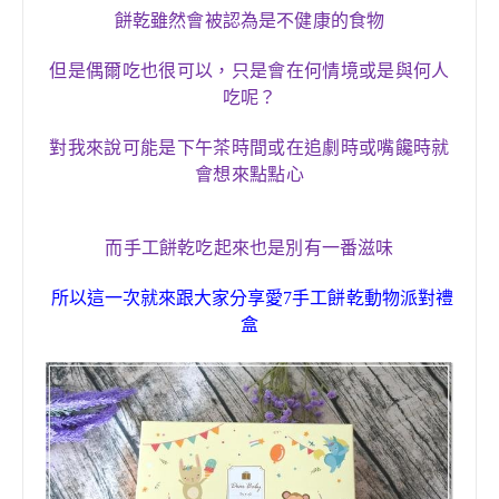
餅乾雖然會被認為是不健康的食物
，
但
是偶爾吃也很可以
只是會在何情境或是與何人
吃呢？
對我來說可能是下午茶時間或在追劇時或嘴饞時就
會想來點點心
而
手工餅乾吃起來也是別有一番滋味
所以這一次就來跟大家分享
愛
7
手工餅乾
動物派對禮
盒