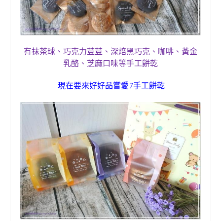
有抹茶球、巧克力荳荳、深焙黑巧克、咖啡、黃金
乳酪、芝麻口味等手工餅乾
現在要
來好好品嘗
愛
7
手工餅乾