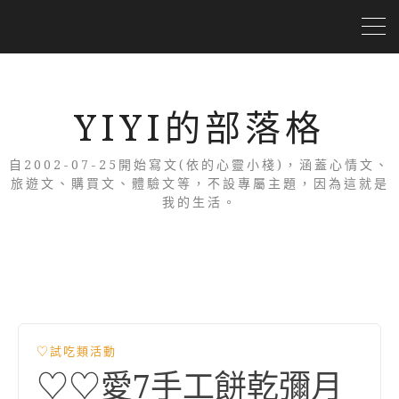
YIYI的部落格
自2002-07-25開始寫文(依的心靈小棧)，涵蓋心情文、
旅遊文、購買文、體驗文等，不設專屬主題，因為這就是
我的生活。
♡試吃類活動
♡♡愛7手工餅乾彌月