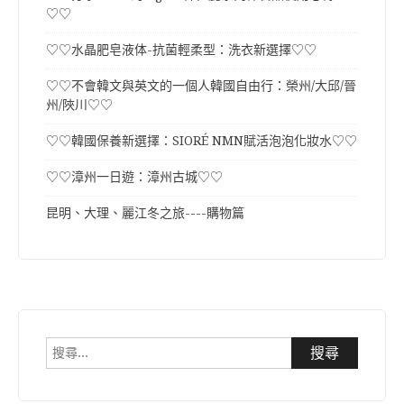
♡♡
♡♡水晶肥皂液体-抗菌輕柔型：洗衣新選擇♡♡
♡♡不會韓文與英文的一個人韓國自由行：榮州/大邱/晉
州/陜川♡♡
♡♡韓國保養新選擇：SIORÉ NMN賦活泡泡化妝水♡♡
♡♡漳州一日遊：漳州古城♡♡
昆明、大理、麗江冬之旅----購物篇
搜
尋
關
鍵