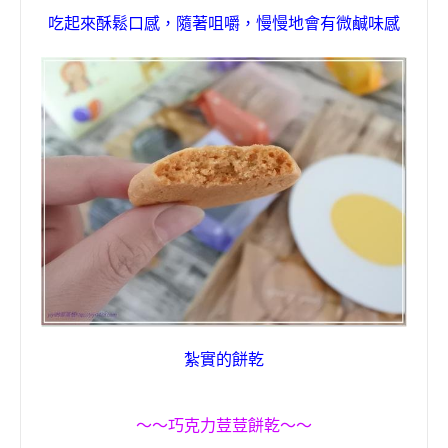
，
吃起來酥鬆口感
隨著咀嚼，慢慢地會有微鹹味感
紮實的餅乾
～～
巧克力荳荳
餅乾
～～