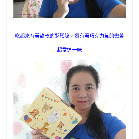
吃起來有著餅乾的酥鬆脆，還有著
巧克力荳
的微苦
超愛這一味