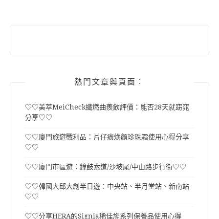
熱門文章與頁面︰
♡♡美萃MeiCheck纖燃曲羨飲評價：能否28天就窈窕
分享♡♡
♡♡廈門旅遊戰利品：片仔癀煥顏珍珠霜使用心得分享
♡♡
♡♡廈門市區遊：鐘鼓索道/沙坡尾/中山路步行街♡♡
♡♡韓國大邱大創半日遊：中央站、半月堂站、新南站
♡♡
♡♡分享HERA的Signia稀佳旎系列保養品使用心得