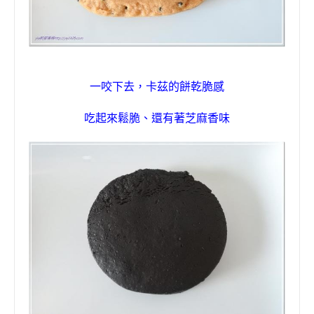
一咬下去，卡茲的餅乾脆感
吃起來鬆脆、還有著
芝麻
香味