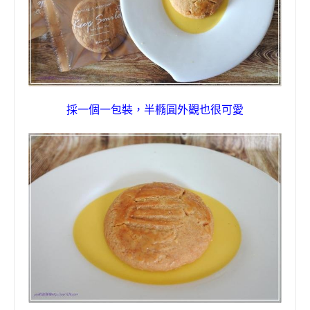
，
採一個一包裝
半橢圓外觀也很可愛