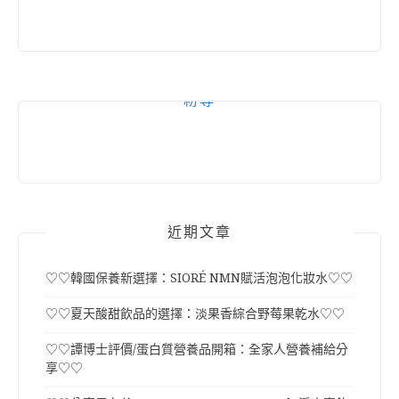
粉專
近期文章
♡♡韓國保養新選擇：SIORÉ NMN賦活泡泡化妝水♡♡
♡♡夏天酸甜飲品的選擇：淡果香綜合野莓果乾水♡♡
♡♡譚博士評價/蛋白質營養品開箱：全家人營養補給分
享♡♡