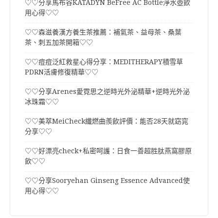
♡♡分享馬布谷KATADYN BeFree AC Bottle淨水壺飲
用心得♡♡
♡♡森滋養漢方養生茶推薦：補氣茶、益母茶、桑葉
茶、刺五加茶開箱♡♡
♡♡痘痘泛紅救星心得分享：MEDITHERAPY積雪草
PDRN活膚修復精華♡♡
♡♡分享Arenes愛霓思之逆時光外泌精華+逆時光外泌
冰珠霜♡♡
♡♡美萃MeiCheck纖燃曲羨飲評價：能否28天就窈窕
分享♡♡
♡♡好漂亮check+私密呵護：日食一善超胜肽燕窩膠原
飲♡♡
♡♡分享Sooryehan Ginseng Essence Advanced使
用心得♡♡