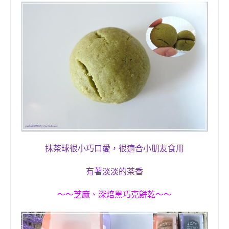
，
抹茶球很小巧口愛
很適合小朋友食用
有著淡淡的茶香
～～
芝麻、深焙黑巧克
餅乾
～～