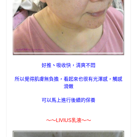
好推
、
吸收快
，
清爽不悶
所以覺得肌膚無負擔，看起來也很有光澤感，觸感
滑嫩
可以馬上進行後續的保養
～～
LIVIUS
乳液
～～