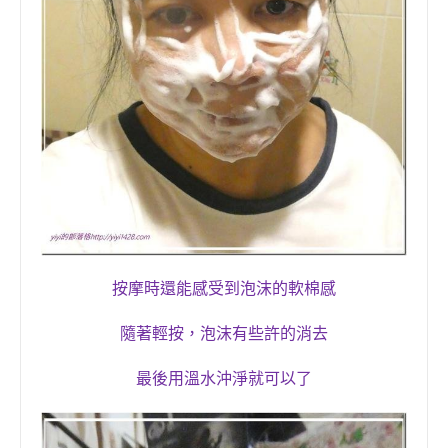
按摩時
還能感受到
泡沫
的軟棉感
隨著輕按，泡沫有些許的
消去
最後用溫水沖淨就可以了