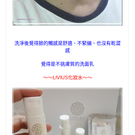
洗淨後覺得臉的觸感是舒適
、不緊繃
、也沒有
乾澀
感
覺得是不挑膚質的洗面乳
～～
LIVIUS
化妝水
～～