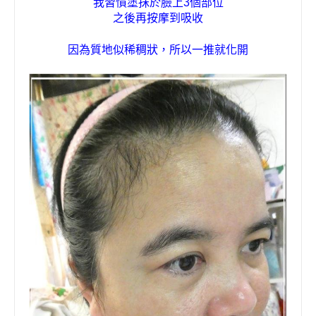
我習慣塗抹於臉上
3
個部位
之後再按摩到吸收
因為質地似稀稠狀，所以一推就化開