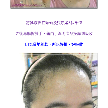
將乳液擦在額頭及雙頰等
3
個部位
之後再摩擦雙手，藉由手溫將
產品
按摩到吸收
因為質地稀軟，所以好推、好吸收