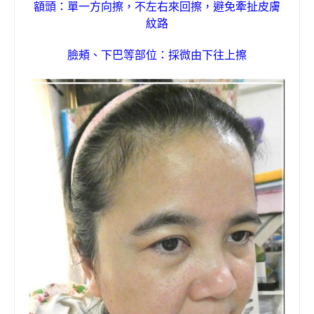
額頭：單一方向擦，不左右來回擦，避免牽扯皮膚
紋路
臉頰、下巴等部位：採微由下往上擦