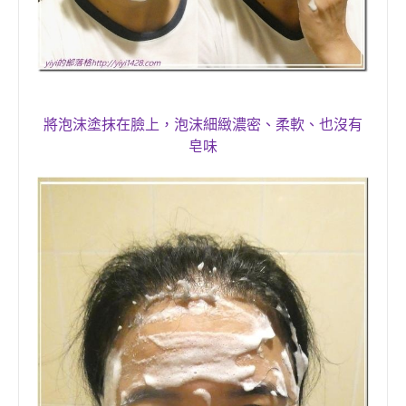
將
泡沫
塗抹在臉上，
泡沫細緻濃密
、柔軟
、
也沒有
皂味