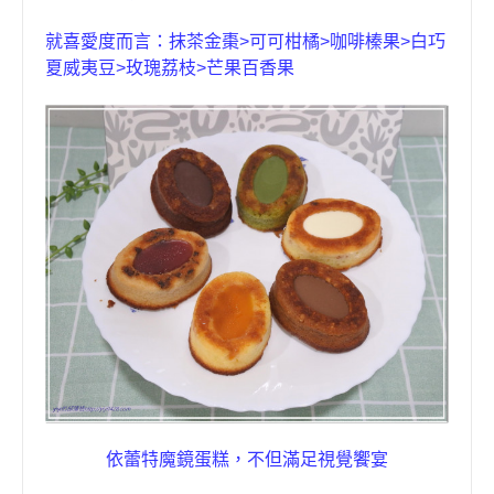
就喜愛度而言：
抹茶金棗
>
可可柑橘
>
咖啡榛果
>
白巧
夏威夷豆
>
玫瑰荔枝
>
芒果百香果
依蕾特
魔鏡蛋糕
，不但滿足視覺饗宴