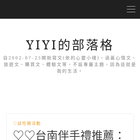
YIYI的部落格
自2002-07-25開始寫文(依的心靈小棧)，涵蓋心情文、
旅遊文、購買文、體驗文等，不設專屬主題，因為這就是
我的生活。
♡試吃類活動
♡♡台南伴手禮推薦：