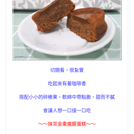
切開看
，
很紮實
吃起來有著
咖
啡香
搭配小小的碎榛果，軟綿中帶點脆，甜而不膩
會讓人想一口接一口吃
〜〜
抹茶金棗
魔鏡蛋糕
〜〜