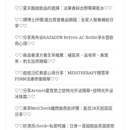
♡♡夏天酸甜飲品的選擇：淡果香綜合野莓果乾水♡♡
♡♡譚博士評價/蛋白質營養品開箱：全家人營養補給分
享♡♡
♡♡分享馬布谷KATADYN BeFree AC Bottle淨水壺飲
用心得♡♡
♡♡森滋養漢方養生茶推薦：補氣茶、益母茶、桑葉
茶、刺五加茶開箱♡♡
♡♡痘痘泛紅救星心得分享：MEDITHERAPY積雪草
PDRN活膚修復精華♡♡
♡♡分享Arenes愛霓思之逆時光外泌精華+逆時光外泌
冰珠霜♡♡
♡♡美萃MeiCheck纖燃曲羨飲評價：能否28天就窈窕
分享♡♡
♡♡好漂亮check+私密呵護：日食一善超胜肽燕窩膠原