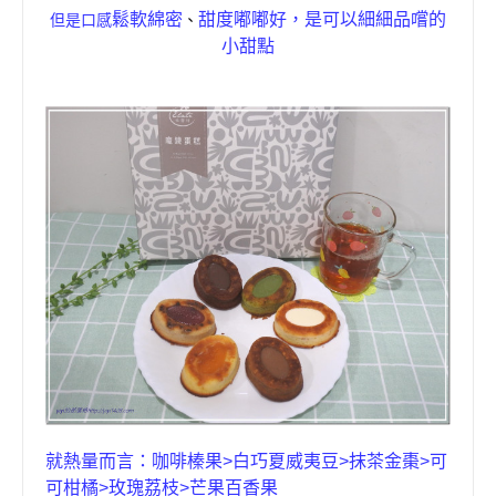
鬆軟綿密
甜度嘟嘟好，是可以細細品嚐的
但是口感
、
小甜點
就熱量而言：
咖啡榛果
>
白巧夏威夷豆
>
抹茶金棗
>
可
可柑橘
>
玫瑰荔枝
>
芒果百香果