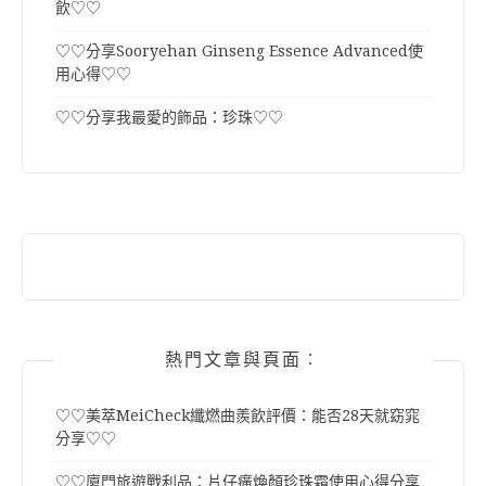
飲♡♡
♡♡分享Sooryehan Ginseng Essence Advanced使
用心得♡♡
♡♡分享我最愛的飾品：珍珠♡♡
熱門文章與頁面︰
♡♡美萃MeiCheck纖燃曲羨飲評價：能否28天就窈窕
分享♡♡
♡♡廈門旅遊戰利品：片仔癀煥顏珍珠霜使用心得分享