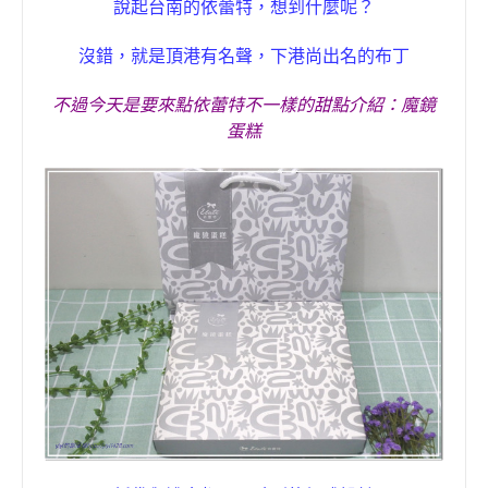
說起台南的
依蕾特，想到什麼呢？
沒錯，就是
頂港有名聲，下港尚出名
的
布丁
不過今天是要來點
依蕾特
不一樣的甜點介紹：
魔鏡
蛋糕