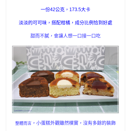
一份
42
公克
，
173.5
大卡
淡淡的可可味，搭配柑橘，成分比例恰到好處
甜而不膩，會讓人想一口接一口吃
，小
蛋糕
外觀雖然樸實，沒有多餘的裝飾
整體而言