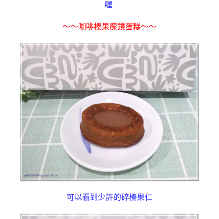
喔
〜〜
咖
啡榛果
魔鏡蛋糕
〜〜
可以看到少許的碎榛果仁