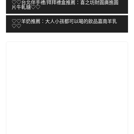
文
♡♡台北伴手禮/拜拜禮盒推薦：喜之坊財圓廣進圓
片牛軋糖♡♡
章
導
♡♡羊奶推薦：大人小孩都可以喝的飲品嘉南羊乳
♡♡
覽