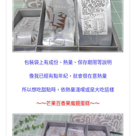
包裝袋上有
成份、熱量、保存期限等說明
像我已經有點年紀，就會很在意熱量
所以想吃甜點時，依熱量淺嚐或是大吃這樣
〜〜
芒果百香果
魔鏡蛋糕
〜〜