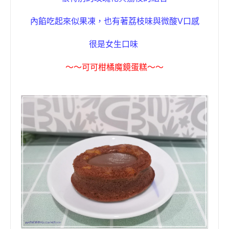
內餡吃起來似果凍，也有著荔枝味與微酸
V
口感
很是女生口味
〜〜
可可柑橘
魔鏡蛋糕
〜〜