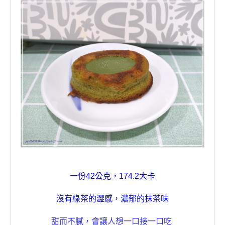
一份
42
公克
，
174.2
大卡
沒有綠茶的澀感，濃郁的抹茶味
甜而不膩，會讓人想一口接一口吃