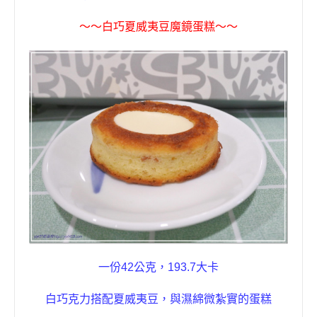
〜〜
白巧夏威夷豆
魔鏡蛋糕
〜〜
一份
42
公克
，
193.7
大卡
白巧克力搭配夏威夷豆
，與濕綿微紮實的蛋糕