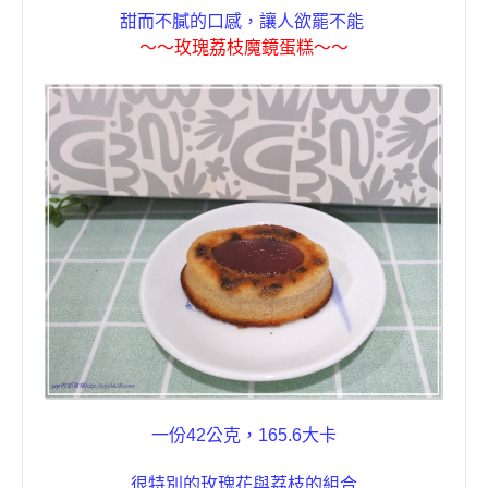
甜而不膩的口感，讓人欲罷不能
〜〜
玫瑰荔枝
魔鏡蛋糕
〜〜
一份
42
公克
，
165.6
大卡
很特別的
玫瑰花與荔枝的組合