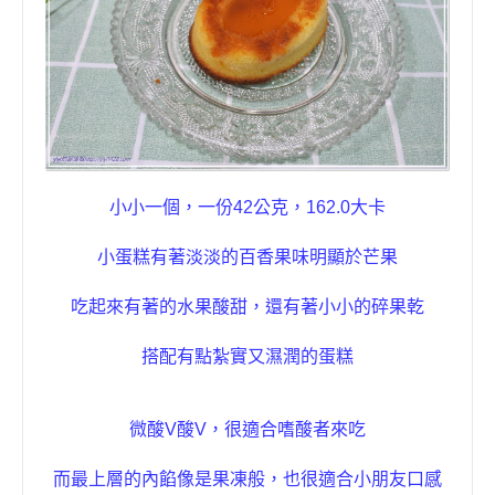
小小一個，
一份
42
公克
，
162.0
大卡
小蛋糕
有著淡淡的百香果味明顯於芒果
吃起來有著的水果酸甜，還有著小小的碎果乾
搭配有點
紮實又濕潤的蛋糕
微酸
V
酸
V
，很適合嗜酸者來吃
而最上層的內餡像是果凍般，也很適合小朋友口感