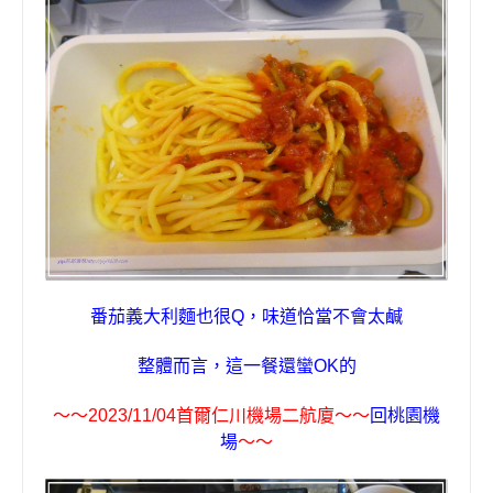
番茄義大利麵也很
Q
，味道恰當不會太鹹
整體而言，這一餐還蠻
OK
的
〜〜
2023/11/04
首爾仁川機場二航廈
〜〜
回桃園機
場
〜〜