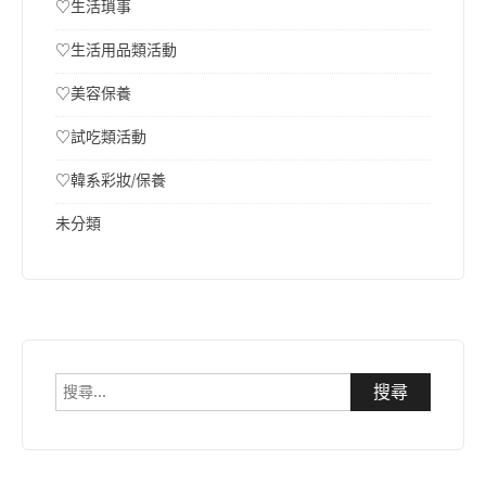
♡生活瑣事
♡生活用品類活動
♡美容保養
♡試吃類活動
♡韓系彩妝/保養
未分類
搜
尋
關
鍵
字: