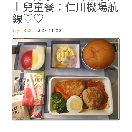
上兒童餐：仁川機場航
線♡♡
Yiyi1428
/
2023-11-20