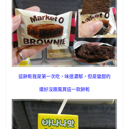
這餅乾我是第一次吃，味道濃郁，但是蠻甜的
還好沒跟風買這一款餅乾