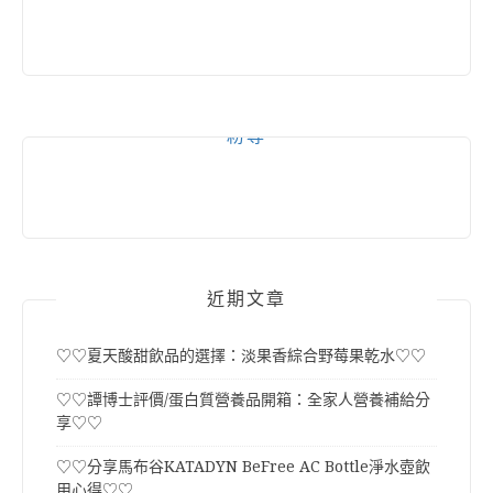
粉專
近期文章
♡♡夏天酸甜飲品的選擇：淡果香綜合野莓果乾水♡♡
♡♡譚博士評價/蛋白質營養品開箱：全家人營養補給分
享♡♡
♡♡分享馬布谷KATADYN BeFree AC Bottle淨水壺飲
用心得♡♡