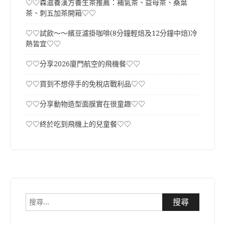
♡♡森滋養漢方養生茶推薦：補氣茶、益母茶、桑葉
茶、刺五加茶開箱♡♡
♡♡試飲～～繽豆濾掛咖啡(8分鐘輕焙及12分鐘中焙)冷
熱皆宜♡♡
♡♡分享2026廈門航空的飛機餐♡♡
♡♡買到不想停手的免稅店戰利品♡♡
♡♡分享動物造型面膜實在很童趣♡♡
♡♡終於吃到飛機上的兒童餐♡♡
搜
尋
關