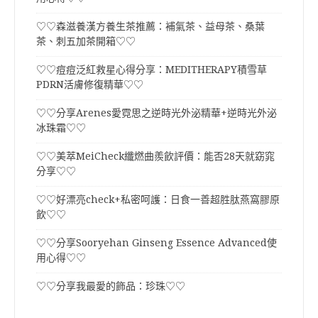
♡♡森滋養漢方養生茶推薦：補氣茶、益母茶、桑葉
茶、刺五加茶開箱♡♡
♡♡痘痘泛紅救星心得分享：MEDITHERAPY積雪草
PDRN活膚修復精華♡♡
♡♡分享Arenes愛霓思之逆時光外泌精華+逆時光外泌
冰珠霜♡♡
♡♡美萃MeiCheck纖燃曲羨飲評價：能否28天就窈窕
分享♡♡
♡♡好漂亮check+私密呵護：日食一善超胜肽燕窩膠原
飲♡♡
♡♡分享Sooryehan Ginseng Essence Advanced使
用心得♡♡
♡♡分享我最愛的飾品：珍珠♡♡