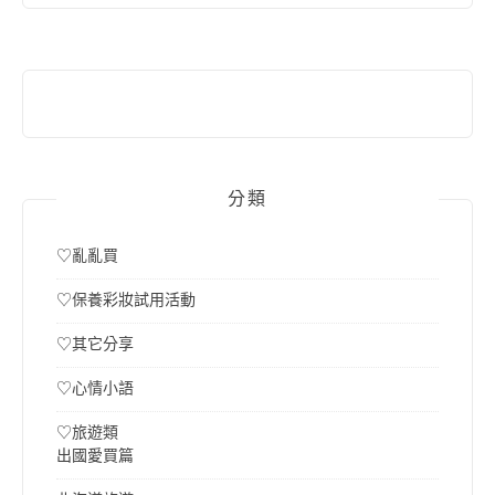
鍵
字:
分類
♡亂亂買
♡保養彩妝試用活動
♡其它分享
♡心情小語
♡旅遊類
出國愛買篇