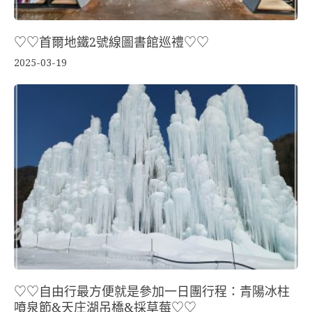
♡♡首爾地鐵2號線圖書館巡禮♡♡
2025-03-19
♡♡自由行最方便就是參加一日團行程：青陽冰柱
噴泉節&天庄湖吊橋&採草莓♡♡