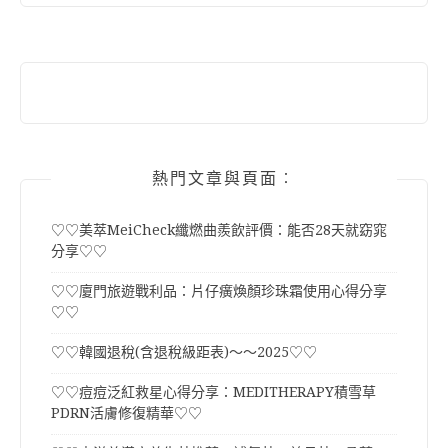
熱門文章與頁面︰
♡♡美萃MeiCheck纖燃曲羨飲評價：能否28天就窈窕
分享♡♡
♡♡廈門旅遊戰利品：片仔癀煥顏珍珠霜使用心得分享
♡♡
♡♡韓國退稅(含退稅級距表)～～2025♡♡
♡♡痘痘泛紅救星心得分享：MEDITHERAPY積雪草
PDRN活膚修復精華♡♡