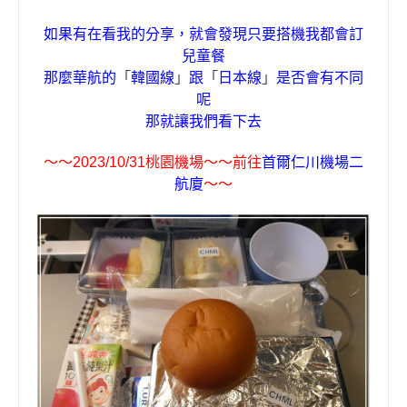
如果有在看我的分享，就會發現只要搭機我都會訂
兒童餐
是否會有不同
那麼華航的
「
韓國線
」
跟
「
日本線
」
呢
那就讓我們看下去
〜〜
2023/10/31
桃園機場
〜〜
前往
首爾仁川機場二
航廈
〜〜