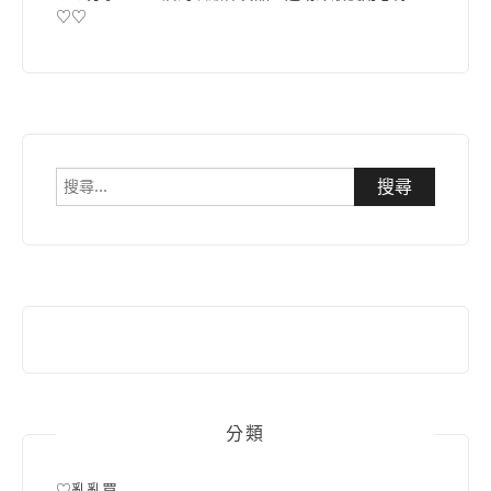
♡♡
搜
尋
關
鍵
字:
分類
♡亂亂買