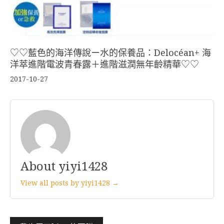
♡♡藍色的海洋傳說ー水的保養品：Delocéan+ 海
洋萃進階電波青春露＋進階滋潤無年齡精華♡♡
2017-10-27
About yiyi1428
View all posts by yiyi1428 →