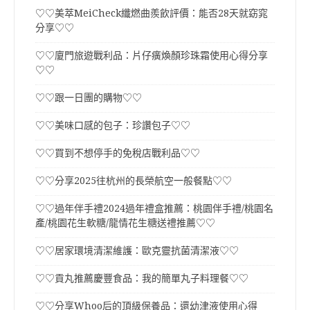
♡♡美萃MeiCheck纖燃曲羨飲評價：能否28天就窈窕
分享♡♡
♡♡廈門旅遊戰利品：片仔癀煥顏珍珠霜使用心得分享
♡♡
♡♡跟一日團的購物♡♡
♡♡美味口感的包子：珍讚包子♡♡
♡♡買到不想停手的免稅店戰利品♡♡
♡♡分享2025往杭州的長榮航空一般餐點♡♡
♡♡過年伴手禮2024過年禮盒推薦：桃園伴手禮/桃園名
產/桃園花生軟糖/龍情花生糖送禮推薦♡♡
♡♡居家環境清潔維護：歐克靈抗菌清潔液♡♡
♡♡貢丸推薦慶豐食品：我的簡單丸子料理餐♡♡
♡♡分享Whoo后的頂級保養品：還幼津液使用心得