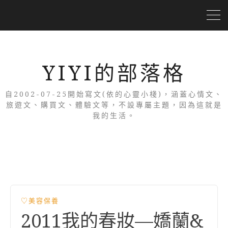
YIYI的部落格
自2002-07-25開始寫文(依的心靈小棧)，涵蓋心情文、
旅遊文、購買文、體驗文等，不設專屬主題，因為這就是
我的生活。
♡美容保養
2011我的春妝—嬌蘭&