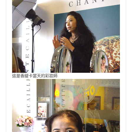
這是香緹卡當天的彩妝師