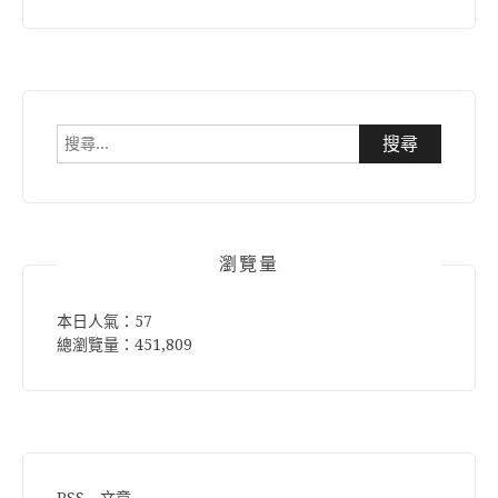
搜
尋
關
鍵
字:
瀏覽量
本日人氣：57
總瀏覽量：451,809