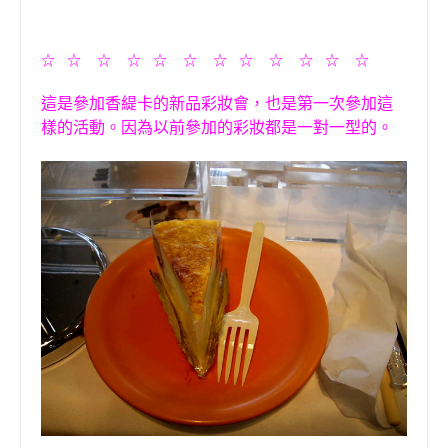
☆
☆
☆
☆
☆
☆
☆
☆
☆
☆
☆
☆
這是參加香緹卡的新品彩妝會，也是第一次參加這
樣的活動。因為以前參加的彩妝都是一對一型的。