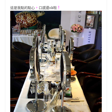
，
！
這是我點的點心
口感還ok啦