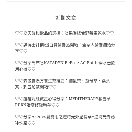
近期文章
♡♡夏天酸甜飲品的選擇：淡果香綜合野莓果乾水♡♡
♡♡譚博士評價/蛋白質營養品開箱：全家人營養補給分
享♡♡
♡♡分享馬布谷KATADYN BeFree AC Bottle淨水壺飲
用心得♡♡
♡♡森滋養漢方養生茶推薦：補氣茶、益母茶、桑葉
茶、刺五加茶開箱♡♡
♡♡痘痘泛紅救星心得分享：MEDITHERAPY積雪草
PDRN活膚修復精華♡♡
♡♡分享Arenes愛霓思之逆時光外泌精華+逆時光外泌
冰珠霜♡♡