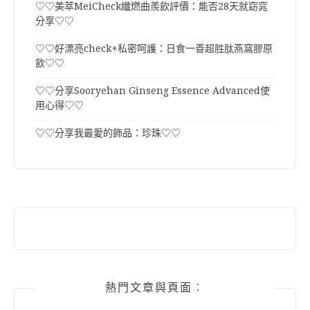
♡♡美萃MeiCheck纖燃曲羨飲評價：能否28天就窈窕
分享♡♡
♡♡好漂亮check+私密呵護：日食一善超胜肽燕窩膠原
飲♡♡
♡♡分享Sooryehan Ginseng Essence Advanced使
用心得♡♡
♡♡分享我最愛的飾品：珍珠♡♡
熱門文章與頁面︰