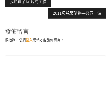
文
我也買了kitty的面膜
章
2011母親節購物—只買一波
導
覽
發佈留言
很抱歉，必須
登入
網站才能發佈留言。