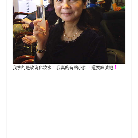
，
，
！
我拿的是玫瑰化妝水
我真的有點小胖
還要續減肥