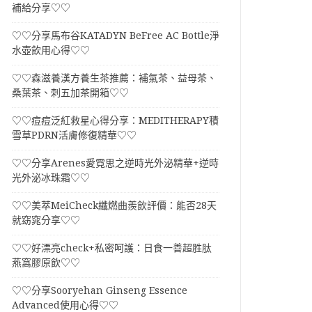
補給分享♡♡
♡♡分享馬布谷KATADYN BeFree AC Bottle淨
水壺飲用心得♡♡
♡♡森滋養漢方養生茶推薦：補氣茶、益母茶、
桑葉茶、刺五加茶開箱♡♡
♡♡痘痘泛紅救星心得分享：MEDITHERAPY積
雪草PDRN活膚修復精華♡♡
♡♡分享Arenes愛霓思之逆時光外泌精華+逆時
光外泌冰珠霜♡♡
♡♡美萃MeiCheck纖燃曲羨飲評價：能否28天
就窈窕分享♡♡
♡♡好漂亮check+私密呵護：日食一善超胜肽
燕窩膠原飲♡♡
♡♡分享Sooryehan Ginseng Essence
Advanced使用心得♡♡