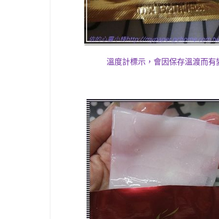
溫度計標示
，
會因保存溫渡而有