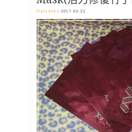
Yiyi1428
/
2017-02-22