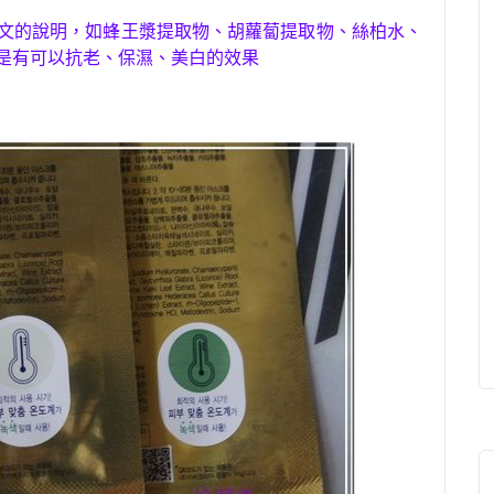
文的說明
，
如蜂王漿提取物、胡蘿蔔提取物、絲柏水、
是有可以抗老、保濕、美白的效果