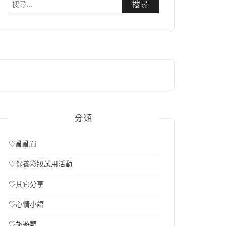
搜
尋
關
鍵
字:
分類
♡亂亂買
♡保養彩妝試用活動
♡其它分享
♡心情小語
♡旅遊類