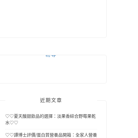
粉專
近期文章
♡♡夏天酸甜飲品的選擇：淡果香綜合野莓果乾
水♡♡
♡♡譚博士評價/蛋白質營養品開箱：全家人營養