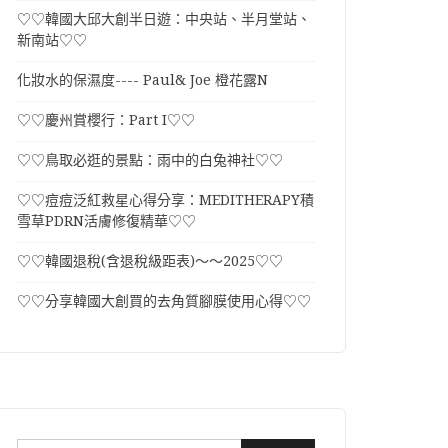
♡♡韓國大邱大創半日遊：中央站、半月堂站、
新南站♡♡
化妝水的保濕度---- Paul& Joe 橙花露N
♡♡慶州賞櫻行：Part I♡♡
♡♡鳥取必逛的景點：雨中的白兔神社♡♡
♡♡痘痘泛紅救星心得分享：MEDITHERAPY積
雪草PDRN活膚修復精華♡♡
♡♡韓國退稅(含退稅級距表)～～2025♡♡
♡♡分享韓國大創買的去角質腳膜使用心得♡♡