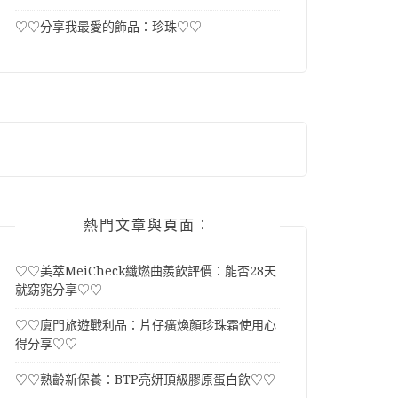
♡♡分享我最愛的飾品：珍珠♡♡
熱門文章與頁面︰
♡♡美萃MeiCheck纖燃曲羨飲評價：能否28天
就窈窕分享♡♡
♡♡廈門旅遊戰利品：片仔癀煥顏珍珠霜使用心
得分享♡♡
♡♡熟齡新保養：BTP亮妍頂級膠原蛋白飲♡♡