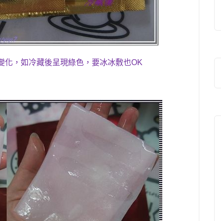
變化
，
如冷藏後呈現綠色
，
要冰冰敷也
OK