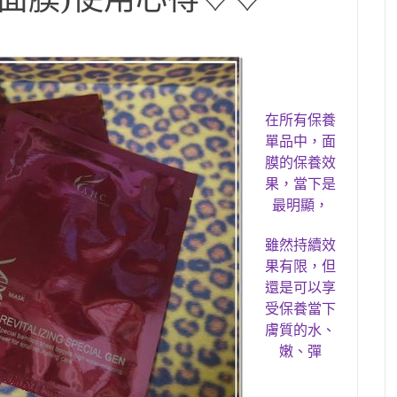
在所有
保養
單
品中
，
面
膜
的保養效
果
，
當下是
最明顯
，
雖然持續效
果有限
，
但
還是可以享
受保養當下
膚質的水、
嫩、彈