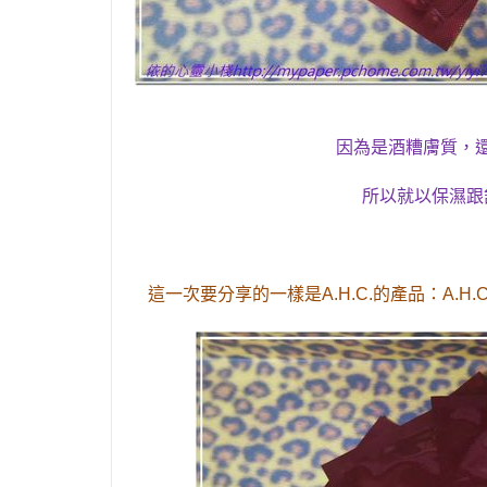
因為是酒糟膚質
，
所以就以保濕跟
這一次要分享的一樣是
A.H.C.
的產品
：A.H.C.