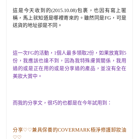
這是今天收到的(2015.10.08)包裹，也因有寫上匿
稱，馬上就知道是哪裡寄來的。雖然同是FG
，
可是
送貨的地址卻是不同。
這一次FG的活動
，
1個人最多領取2份，如果放寬到5
份
，
我應該也達不到
，
因為我特殊膚質關係
，
我用
過的或是正在用的或是分享過的產品
，
並沒有全在
美妝大賞中。
而我的分享文
，
很巧的也都是在今年試用到：
分享
♡♡
兼具保養的COVERMARK極淨修護卸妝油
♡♡