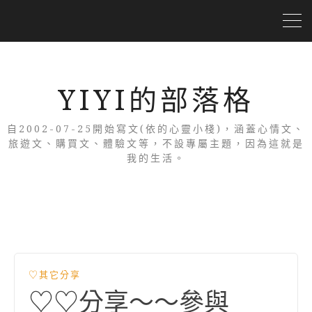
YIYI的部落格
自2002-07-25開始寫文(依的心靈小棧)，涵蓋心情文、
旅遊文、購買文、體驗文等，不設專屬主題，因為這就是
我的生活。
♡其它分享
♡♡分享～～參與