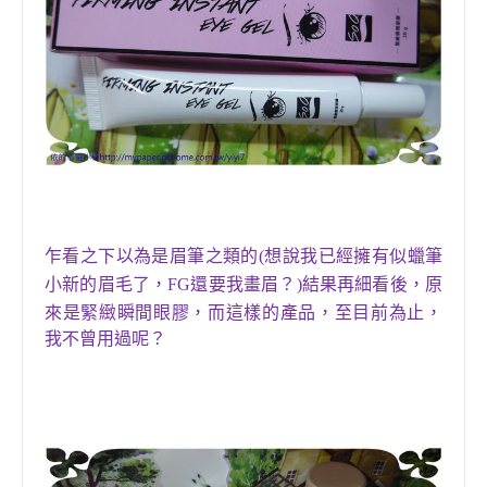
乍看之下以為是眉筆之類的
(
想說我已經擁有似蠟筆
小新的眉毛了
，FG還要我畫眉
？
)
結果再細看後
，
原
來是
緊緻瞬間眼膠
，
而這樣的產品
，
至目前為止
，
我不曾用過呢？