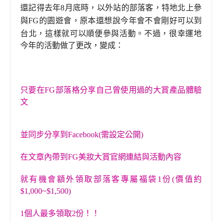
還記得去年8月底時
，
以外站的部落客
，
特地北上參
與FG的園遊會
，
原本還想說今年會不會剛好可以到
台北
，
這樣就可以順便參與活動
。不
過
，
很幸運地
今年的活動做了更改
，
變成：
只要在FG部落格分享自己曾使用過的大賞產品體驗
文
並同步分享到Facebook(需設定公開)
在文章內帶到FG美妝大賞官網連結與活動內容
就有機會額外領取部落客專屬福袋1份(價值約
$1,000~$1,500)
1
個人最多領取2份！！