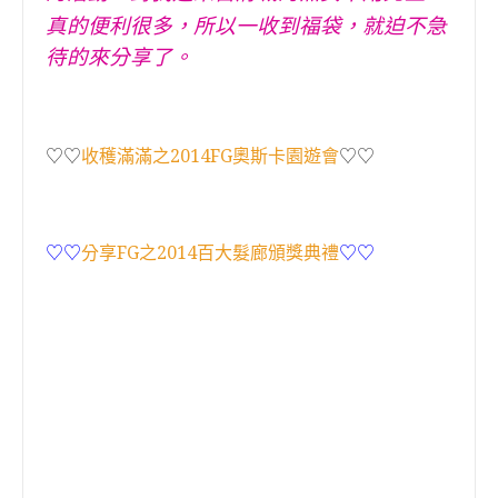
真的便利很多
，
所以
一收到福袋
，
就迫不急
待的來分享了。
♡♡
收穫滿滿之2014FG奧斯卡園遊會
♡♡
♡♡
分享FG之2014百大髮廊頒獎典禮
♡♡