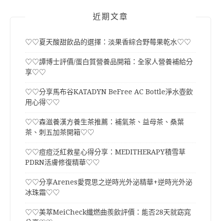
近期文章
♡♡夏天酸甜飲品的選擇：淡果香綜合野莓果乾水♡♡
♡♡譚博士評價/蛋白質營養品開箱：全家人營養補給分
享♡♡
♡♡分享馬布谷KATADYN BeFree AC Bottle淨水壺飲
用心得♡♡
♡♡森滋養漢方養生茶推薦：補氣茶、益母茶、桑葉
茶、刺五加茶開箱♡♡
♡♡痘痘泛紅救星心得分享：MEDITHERAPY積雪草
PDRN活膚修復精華♡♡
♡♡分享Arenes愛霓思之逆時光外泌精華+逆時光外泌
冰珠霜♡♡
♡♡美萃MeiCheck纖燃曲羨飲評價：能否28天就窈窕