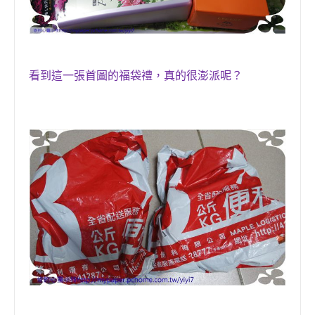
看到這一張首圖的福袋
禮
，
真的很澎派
呢？