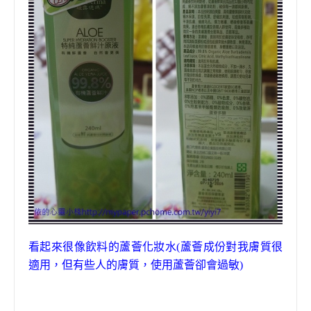
看起來很像飲料的蘆薈化妝水(蘆薈成份對我膚質很
適用
，
但有些人的膚質
，
使用蘆薈卻會過敏)