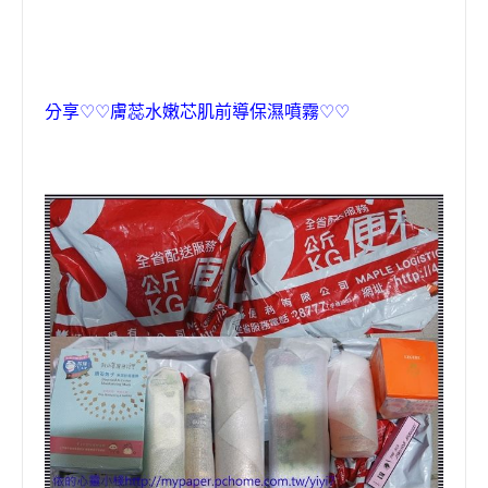
分享
♡♡
膚蕊水嫩芯肌前導保濕噴霧
♡♡