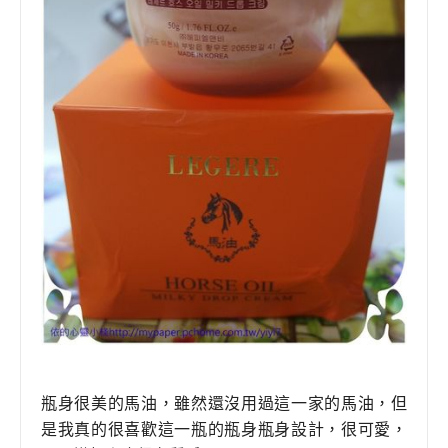
瓶身很美的馬油
，
雖然還沒用過這一家的馬油
，
但
是我
真
的很喜歡這一瓶的
瓶身
瓶身
設計，很可愛
，