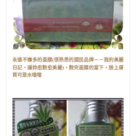
永遠不嫌多的面膜(很熟悉的國民品牌－－我的美麗
日記
，
讓妳愈敷愈美麗
)，敷完面膜的當下，臉上膚
質可是水噹噹