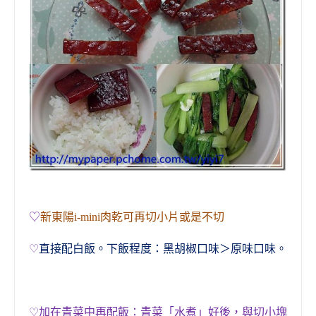
♡
新東陽i-mini肉乾可再切小片或是不切
♡
直接配白飯
。
下飯程度：
黑胡椒口味
＞
原味口味
。
♡
加在青菜中再配飯：青菜「水煮」好後，與切小塊