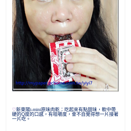
♡
新東陽i-mini
原味
肉乾：吃起來有點甜味
，
軟中帶
硬的
Q
度的口感
，有咀嚼度，
會不自覺得想一片接著
一片吃
。