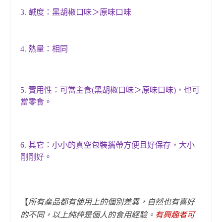
3.
鹹度：
黑胡椒口味
＞
原味口味
4.
熱量：相同
5.
實用性：可當主食(
黑胡椒口味
＞
原味口味)
，
也可
當零食。
6.
其它：
小小的真空包裝攜帶方便且好保存
，
大小
剛剛好。
【
所有產品都有使用上的個別差異，自然也有喜好
的不同，以上純粹是個人的食用經驗。
有興趣者可