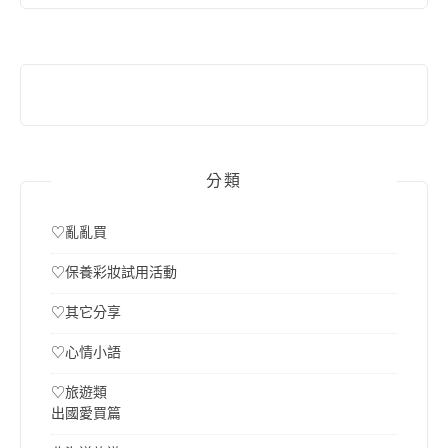
鍵
字:
分類
♡亂亂買
♡保養彩妝試用活動
♡其它分享
♡心情小語
♡旅遊類
出國愛買篇