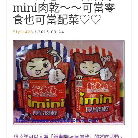
mini肉乾～～可當零
食也可當配菜♡♡
Yiyi1428
/
2015-03-24
很幸運可以入選「
新東陽i-mini肉乾」的
試吃
活動。