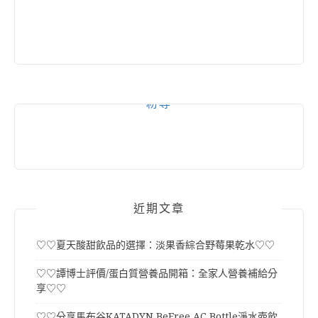
粉專
近期文章
♡♡夏天酸甜飲品的選擇：淡果香綜合野莓果乾水♡♡
♡♡譚博士評價/蛋白質營養品開箱：全家人營養補給分
享♡♡
♡♡分享馬布谷KATADYN BeFree AC Bottle淨水壺飲