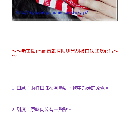
～～
新東陽i-mini肉乾
原味
與
黑胡椒口味
試吃心得～
～
1.
口感：兩種口味都有嚼勁
，
軟中帶硬的感覺。
2.
甜度：原味
肉乾有一點點
。