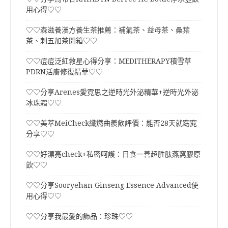
用心得♡♡
♡♡森滋養漢方養生茶推薦：補氣茶、益母茶、桑葉
茶、刺五加茶開箱♡♡
♡♡痘痘泛紅救星心得分享：MEDITHERAPY積雪草
PDRN活膚修復精華♡♡
♡♡分享Arenes愛霓思之逆時光外泌精華+逆時光外泌
冰珠霜♡♡
♡♡美萃MeiCheck纖燃曲羨飲評價：能否28天就窈窕
分享♡♡
♡♡好漂亮check+私密呵護：日食一善超胜肽燕窩膠原
飲♡♡
♡♡分享Sooryehan Ginseng Essence Advanced使
用心得♡♡
♡♡分享我最愛的飾品：珍珠♡♡