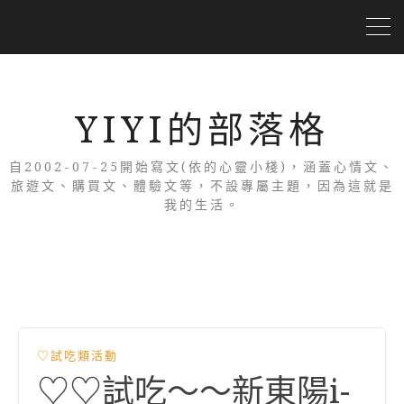
YIYI的部落格
自2002-07-25開始寫文(依的心靈小棧)，涵蓋心情文、
旅遊文、購買文、體驗文等，不設專屬主題，因為這就是
我的生活。
♡試吃類活動
♡♡試吃～～新東陽i-