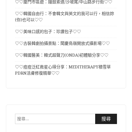
♡♡廈門市區遊：鐘鼓索道/沙坡尾/中山路步行街♡♡
♡♡韓國自由行：不會韓文與英文的我可以行，相信妳
(你)也可以♡♡
♡♡美味口感的包子：珍讚包子♡♡
♡♡古裝韓劇拍攝景點：聞慶鳥嶺開放式攝影場♡♡
♡♡韓國醫美：韓式超聲刀(ONDA)初體驗分享♡♡
♡♡痘痘泛紅救星心得分享：MEDITHERAPY積雪草
PDRN活膚修復精華♡♡
搜
尋
關