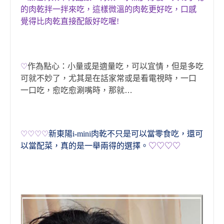
的
肉乾拌一拌來吃
，
這樣微溫的肉乾更好吃
，
口感
覺得比肉乾直接配飯好吃
喔!
♡
作為點心
：
小量或是適量吃，可以宜情，但是多吃
可就不妙了，尤其是在話家常或是看電視時，一口
涮嘴時，那就…
一口吃，愈吃愈
♡♡
♡♡
新東陽i-mini肉乾不只是可以當零食吃
，
還可
以當配菜
，
真的是一舉兩得的選擇。
♡♡
♡♡