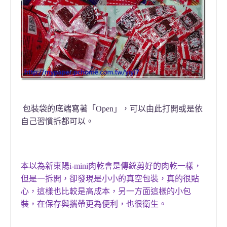
包裝袋的底端寫著
「
Open
」，可以由此打開或是依
自己習慣拆都可以。
本以為
新東陽i-mini肉乾會是傳統剪好的肉乾一樣
，
但是
一拆開
，
卻發現是小小的真空包裝
，真的很貼
心，這樣也比較是高成本，另一方面
這樣的小包
裝
，
在保存與攜帶更為便利
，
也很衛生。