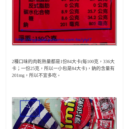
2
種口味的肉乾熱量都是
1
份
84
大卡
(
每
100
克，
336
大
卡；一份
25
克，所以一小包是
84
大卡
)
，鈉的含量有
201mg
，所以不宜多吃
。