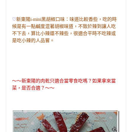
♡
新東陽i-mini
黑胡椒口味
：味道比較香些
，
吃的時
候是有一點鹹度混著
胡椒味道
，
不致於辣到讓人吃
不下去
，
算比小辣還不辣些
，
很適合平時不吃辣或
是吃小辣的人品嘗。
～～新東陽的肉乾只適合當零食吃嗎？如
果拿來
當
菜
，
是否合適？～～