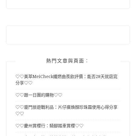
熱門文章與頁面︰
♡♡美萃MeiCheck纖燃曲羨飲評價：能否28天就窈窕
分享♡♡
♡♡跟一日團的購物♡♡
♡♡廈門旅遊戰利品：片仔癀煥顏珍珠霜使用心得分享
♡♡
♡♡慶州賞櫻行：騎腳踏車賞櫻♡♡