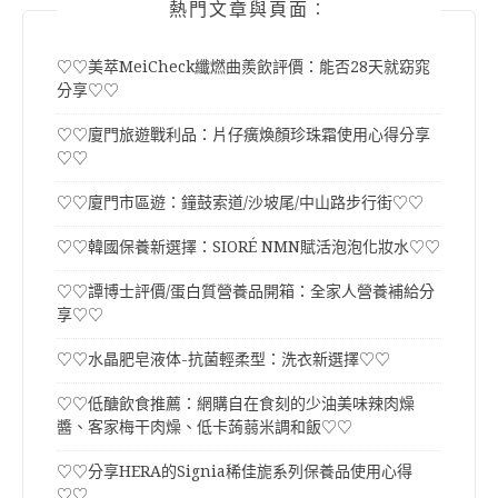
熱門文章與頁面︰
♡♡美萃MeiCheck纖燃曲羨飲評價：能否28天就窈窕
分享♡♡
♡♡廈門旅遊戰利品：片仔癀煥顏珍珠霜使用心得分享
♡♡
♡♡廈門市區遊：鐘鼓索道/沙坡尾/中山路步行街♡♡
♡♡韓國保養新選擇：SIORÉ NMN賦活泡泡化妝水♡♡
♡♡譚博士評價/蛋白質營養品開箱：全家人營養補給分
享♡♡
♡♡水晶肥皂液体-抗菌輕柔型：洗衣新選擇♡♡
♡♡低醣飲食推薦：網購自在食刻的少油美味辣肉燥
醬、客家梅干肉燥、低卡蒟蒻米調和飯♡♡
♡♡分享HERA的Signia稀佳旎系列保養品使用心得
♡♡