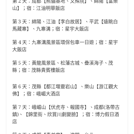
第 2 天：成都【熊貓基地、文殊院】、綿陽【富樂
山】；宿：江油明華飯店
第 3 天：綿陽、江油【李白故居】、平武【遠眺白
馬藏寨】、九寨溝；宿：星宇大飯店
第 4 天：九寨溝風景區環保包車一日遊；宿：星宇
大飯店
第 5 天：黃龍風景區、松藩古城、疊溪海子、茂
縣；宿：茂縣貴賓樓飯店
第 6 天：茂縣【都江堰靈岩山】、樂山【游江觀大
佛】；宿：峨嵋大酒店
第 7 天：峨嵋山【伏虎寺、報國寺】、成都(洛帶古
鎮)、【錦里街、欣賞川劇變臉】；宿：博力假日酒
店