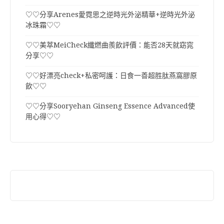
♡♡分享Arenes愛霓思之逆時光外泌精華+逆時光外泌
冰珠霜♡♡
♡♡美萃MeiCheck纖燃曲羨飲評價：能否28天就窈窕
分享♡♡
♡♡好漂亮check+私密呵護：日食一善超胜肽燕窩膠原
飲♡♡
♡♡分享Sooryehan Ginseng Essence Advanced使
用心得♡♡