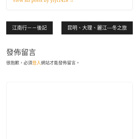
View all posts by yiyi1428 →
文
江南行－－後記
昆明、大理、麗江—冬之旅
章
導
發佈留言
覽
很抱歉，必須
登入
網站才能發佈留言。