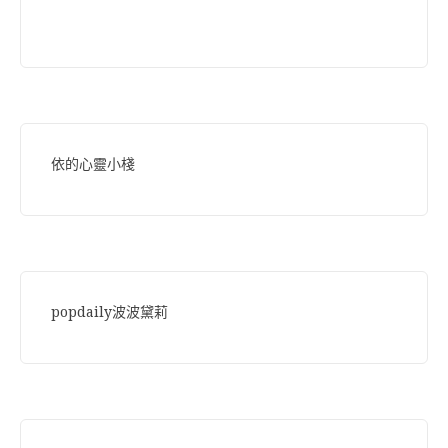
依的心靈小棧
popdaily波波黛莉