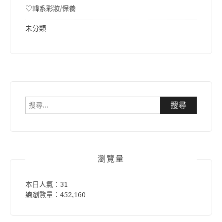
♡韓系彩妝/保養
未分類
搜
尋
關
鍵
字:
瀏覽量
本日人氣：31
總瀏覽量：452,160