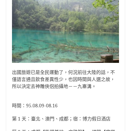
出國旅遊已是全民運動了，何況前往大陸的話，不
僅語言通且飲食差異性少，也因時間與人選之故，
所以決定去神雕俠侶拍攝地－－九寨溝。
時間：95.08.09-08.16
第 1 天：臺北、澳門、成都；宿：博力假日酒店