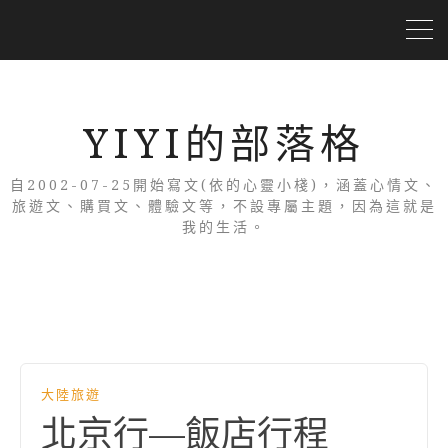
YIYI的部落格
自2002-07-25開始寫文(依的心靈小棧)，涵蓋心情文、
旅遊文、購買文、體驗文等，不設專屬主題，因為這就是
我的生活。
大陸旅遊
北京行—飯店行程