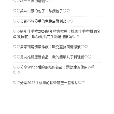
♡♡跟一日團的購物♡♡
♡♡美味口感的包子：珍讚包子♡♡
♡♡買到不想停手的免稅店戰利品♡♡
♡♡過年伴手禮2024過年禮盒推薦：桃園伴手禮/桃園名
產/桃園花生軟糖/龍情花生糖送禮推薦♡♡
♡♡居家環境清潔維護：歐克靈抗菌清潔液♡♡
♡♡貢丸推薦慶豐食品：我的簡單丸子料理餐♡♡
♡♡分享Whoo后的頂級保養品：還幼津液使用心得
♡♡
♡♡分享2025往杭州的長榮航空一般餐點♡♡