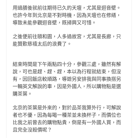
用過膳後就前往期待已久的天壇，尤其是迴音壁。
也許今年到北京是不對時機，因為天壇也在修繕，
導致未能參觀迴音壁，既掃興又可惜。
之後便前往頤和園，人多過故宮，尤其是長廊，只
能贊歎慈禧太后的浪費了。
結束時間是下午兩點四十分，參觀三處，雖然有解
說，可也是趕、趕、趕，本以為行程就結束，但沒
有，因回飯店較順路，導遊另安排我與同事換搭另
一輛英文解說的車，因是外國人，所以購物點是選
購茶葉。
北京的茶葉是外來的，對於品茶我算外行，可解說
者也不優，因為每喝一種茶並未換杯子，而價位也
比我之前曾去的購物點貴，倒是有一外國人買，而
且完全沒殺價呢？