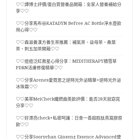
♡♡譚博士評價/蛋白質營養品開箱：全家人營養補給分
享♡♡
♡♡分享馬布谷KATADYN BeFree AC Bottle淨水壺飲
用心得♡♡
♡♡森滋養漢方養生茶推薦：補氣茶、益母茶、桑葉
茶、刺五加茶開箱♡♡
♡♡痘痘泛紅救星心得分享：MEDITHERAPY積雪草
PDRN活膚修復精華♡♡
♡♡分享Arenes愛霓思之逆時光外泌精華+逆時光外泌
冰珠霜♡♡
♡♡美萃MeiCheck纖燃曲羨飲評價：能否28天就窈窕
分享♡♡
♡♡好漂亮check+私密呵護：日食一善超胜肽燕窩膠原
飲♡♡
♡♡分享Sooryehan Ginseng Essence Advanced使