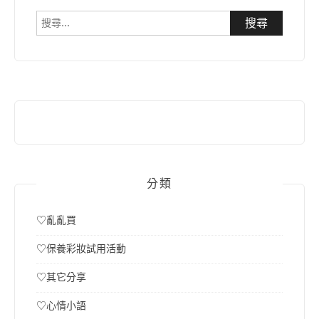
搜
尋
關
鍵
字:
分類
♡亂亂買
♡保養彩妝試用活動
♡其它分享
♡心情小語