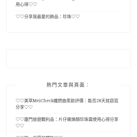
用心得♡♡
♡♡分享我最愛的飾品：珍珠♡♡
熱門文章與頁面︰
♡♡美萃MeiCheck纖燃曲羨飲評價：能否28天就窈窕
分享♡♡
♡♡廈門旅遊戰利品：片仔癀煥顏珍珠霜使用心得分享
♡♡