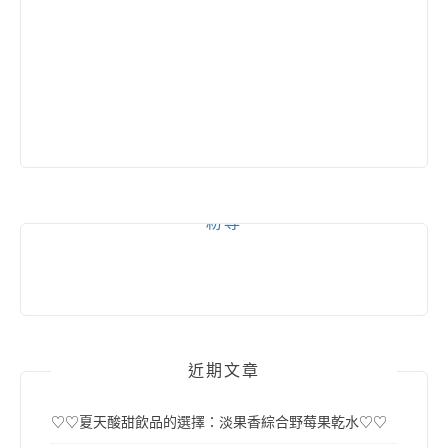
粉專
近期文章
♡♡夏天酸甜飲品的選擇：淡果香綜合野莓果乾水♡♡