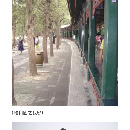
(頤和園之長廊)