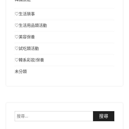
♡生活瑣事
♡生活用品類活動
♡美容保養
♡試吃類活動
♡韓系彩妝/保養
未分類
搜
尋
關