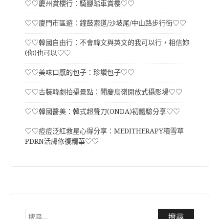
♡♡慶州賞櫻行：騎腳踏車賞櫻♡♡
♡♡廈門市區遊：鐘鼓索道/沙坡尾/中山路步行街♡♡
♡♡韓國自由行：不會韓文與英文的我可以行，相信妳
(你)也可以♡♡
♡♡美味口感的包子：珍讚包子♡♡
♡♡古裝韓劇拍攝景點：聞慶鳥嶺開放式攝影場♡♡
♡♡韓國醫美：韓式超聲刀(ONDA)初體驗分享♡♡
♡♡痘痘泛紅救星心得分享：MEDITHERAPY積雪草
PDRN活膚修復精華♡♡
搜