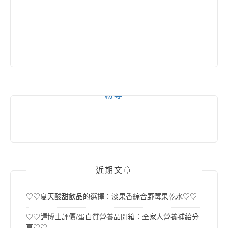
粉專
近期文章
♡♡夏天酸甜飲品的選擇：淡果香綜合野莓果乾水♡♡
♡♡譚博士評價/蛋白質營養品開箱：全家人營養補給分
享♡♡