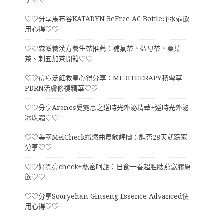
♡♡分享馬布谷KATADYN BeFree AC Bottle淨水壺飲
用心得♡♡
♡♡森滋養漢方養生茶推薦：補氣茶、益母茶、桑葉
茶、刺五加茶開箱♡♡
♡♡痘痘泛紅救星心得分享：MEDITHERAPY積雪草
PDRN活膚修復精華♡♡
♡♡分享Arenes愛霓思之逆時光外泌精華+逆時光外泌
冰珠霜♡♡
♡♡美萃MeiCheck纖燃曲羨飲評價：能否28天就窈窕
分享♡♡
♡♡好漂亮check+私密呵護：日食一善超胜肽燕窩膠原
飲♡♡
♡♡分享Sooryehan Ginseng Essence Advanced使
用心得♡♡