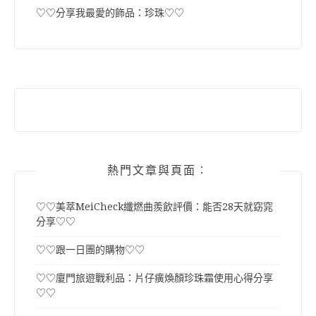
♡♡分享我最愛的飾品：珍珠♡♡
熱門文章與頁面︰
♡♡美萃MeiCheck纖燃曲羨飲評價：能否28天就窈窕
分享♡♡
♡♡跟一日團的購物♡♡
♡♡廈門旅遊戰利品：片仔癀煥顏珍珠霜使用心得分享
♡♡