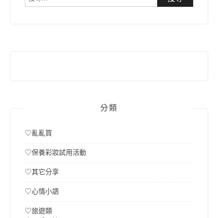
尋
關
鍵
字:
分類
♡亂亂買
♡保養彩妝試用活動
♡其它分享
♡心情小語
♡旅遊類