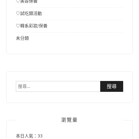
♡美容保養
♡試吃類活動
♡韓系彩妝/保養
未分類
搜
尋
關
鍵
字:
瀏覽量
本日人氣：33