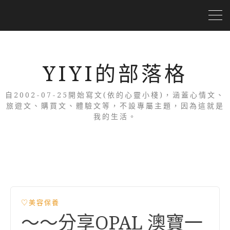
YIYI的部落格
自2002-07-25開始寫文(依的心靈小棧)，涵蓋心情文、
旅遊文、購買文、體驗文等，不設專屬主題，因為這就是
我的生活。
♡美容保養
～～分享OPAL 澳寶一