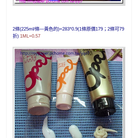
條
條
黃色的
條原價
；
條可
2
(225ml/
—
)=283*0.9(1
179
2
79
折
)
1ML=0.57