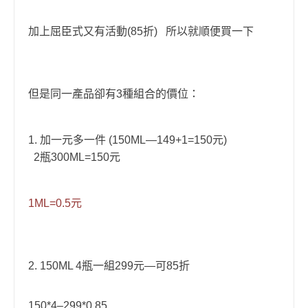
加上屈臣式又有活動
折
所以就順便買一下
(85
)
但是同一產品卻有
種組合的價位
：
3
加一元多一件
元
1.
(150ML—149+1=150
)
瓶
元
2
300ML=150
元
1ML=0.5
瓶一組
元
可
折
2. 150ML 4
299
—
85
150*4–299*0.85