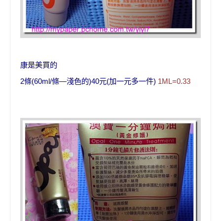
康是美買的
條
條
淺色的
元
加一元多一件
2
(60ml/
—
)40
(
)
1ML=0.33