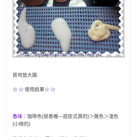
質地放大圖
使用結果
☆ ☆
☆ ☆
香味
：
咖啡色
很香喔
屈臣式買的
＞黃色＞淺色
(
—
)
小條的
(
)