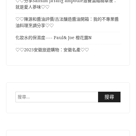
♡♡分享Sansim JaYang ampoule滋養濃縮精華液：
就是愛人蔘味♡♡
♡♡陳源和醬油評價/古法釀造醬油開箱：我的不專業醬
油料理烹調分享♡♡
化妝水的保濕度---- Paul& Joe 橙花露N
♡♡2025安徽旅遊購物：安徽名產♡♡
搜
尋
關
鍵
字: