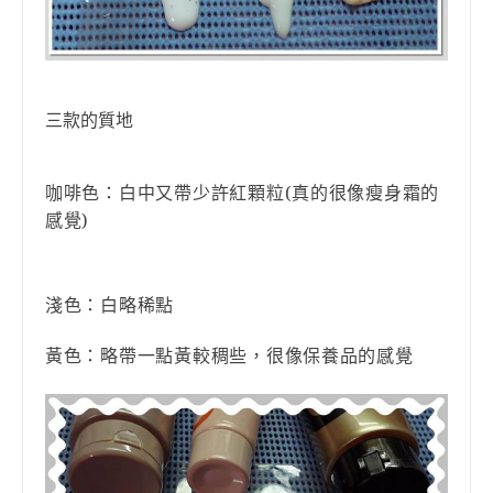
三款的質地
咖啡色
：白中又帶少許紅顆粒
(
真的很像瘦身霜的
感覺
)
淺色
：白略稀點
黃色
：略帶一點黃較稠些，很像保養品的感覺