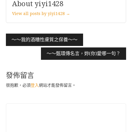
About yiyi1428
View all posts by yiyi1428 →
文
～～我的酒糟性膚質之保養～～
章
～～甄環傳名言，妳(你)愛哪一句？
導
覽
發佈留言
很抱歉，必須
登入
網站才能發佈留言。