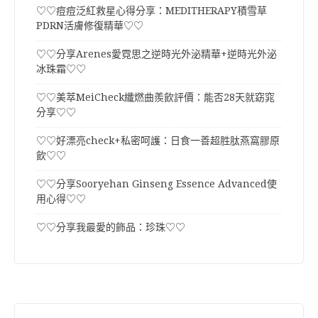
♡♡痘痘泛紅救星心得分享：MEDITHERAPY積雪草
PDRN活膚修復精華♡♡
♡♡分享Arenes愛霓思之逆時光外泌精華+逆時光外泌
冰珠霜♡♡
♡♡美萃MeiCheck纖燃曲羨飲評價：能否28天就窈窕
分享♡♡
♡♡好漂亮check+私密呵護：日食一善超胜肽燕窩膠原
飲♡♡
♡♡分享Sooryehan Ginseng Essence Advanced使
用心得♡♡
♡♡分享我最愛的飾品：珍珠♡♡