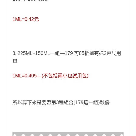
元
1ML=0.42
可
折還有送
包試用
3. 225ML+150ML一組—179
85
2
包
不包括兩小包試用包)
1ML=0.405—(
所以算下來是要帶第
種組合(179這一組)
3
較優