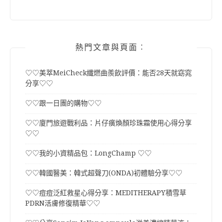
熱門文章與頁面︰
♡♡美萃MeiCheck纖燃曲羨飲評價：能否28天就窈窕
分享♡♡
♡♡跟一日團的購物♡♡
♡♡廈門旅遊戰利品：片仔癀煥顏珍珠霜使用心得分享
♡♡
♡♡我的小資精品包：LongChamp ♡♡
♡♡韓國醫美：韓式超聲刀(ONDA)初體驗分享♡♡
♡♡痘痘泛紅救星心得分享：MEDITHERAPY積雪草
PDRN活膚修復精華♡♡