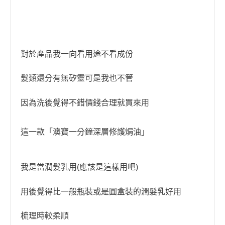
對於產品我一向看用途不看成份
髮類還分有無矽靈
可是我也不管
因為洗後覺得不錯價錢合理就買來用
這一款
澳寶一分鐘深層修護焗油
「
」
我是當潤髮乳用
應該是這樣用吧
(
)
用後覺得比一般瓶裝或是圓盒裝的
潤髮乳好用
梳理時較柔順