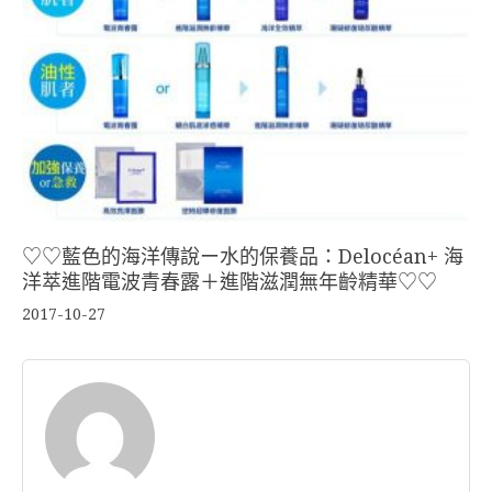
♡♡藍色的海洋傳說ー水的保養品：Delocéan+ 海
洋萃進階電波青春露＋進階滋潤無年齡精華♡♡
2017-10-27