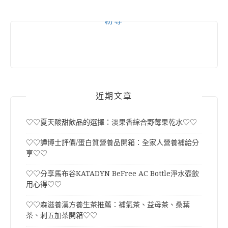
粉專
近期文章
♡♡夏天酸甜飲品的選擇：淡果香綜合野莓果乾水♡♡
♡♡譚博士評價/蛋白質營養品開箱：全家人營養補給分
享♡♡
♡♡分享馬布谷KATADYN BeFree AC Bottle淨水壺飲
用心得♡♡
♡♡森滋養漢方養生茶推薦：補氣茶、益母茶、桑葉
茶、刺五加茶開箱♡♡