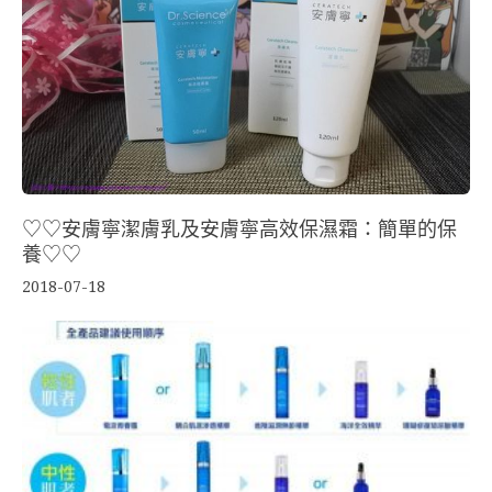
♡♡安膚寧潔膚乳及安膚寧高效保濕霜：簡單的保
養♡♡
2018-07-18