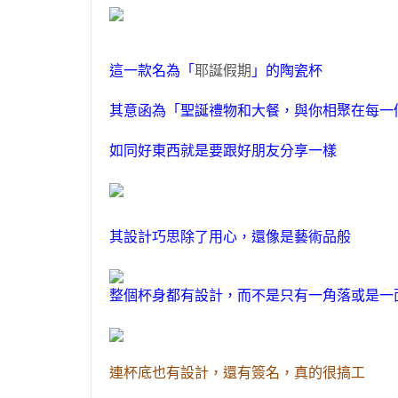
這一款名為「
耶誕假
期
」的
陶瓷
杯
其意函為「
聖誕禮物和大餐，與你相聚在每一
如同好東西就是要跟好朋友分享一樣
其設計巧思除了用心
，
還像是藝術品般
整個杯身都有設計
，
而不是只有一角落或是一
連杯底也有設計
，
還有簽名
，
真的很搞工