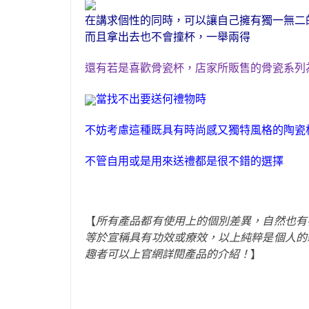
在講求個性的同時，
可以讓自己擁有獨一無二
而且拿出去也不會
撞杯
，
一舉兩得
還有若是喜歡
骨瓷杯
，
店家所販售的骨瓷系列
當找不出要送何禮物時
不妨考慮這種既具有時尚感
又
獨特風格
的陶瓷
不管自用或是用來送禮都是很不錯的選擇
【
所有產品都有使用上的個別差異，自然也有
等於宣稱具有功效或療效，
以上純粹是個人的
趣者可以上官網詳閱產品的介紹！
】