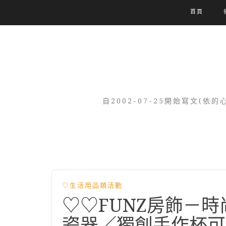
首頁
自2002-07-25開始寫文
♡生活用品類活動
♡♡FUNZ房飾－
瓷器／獨創手作杯可