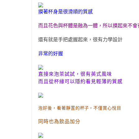
摸著杯身是很滑順的質感
而且花色與杯體是融為一體
，
所以摸起來不會
還有就是手把處握起來
，
很有力學設計
非常的好握
直接來泡茶試試
，
很有英式風味
而且從杯緣
可以隱約看見輕薄的質感
泡好後
看著靜置的
杯子
不僅賞心悅目
，
，
同時也為飲品加分