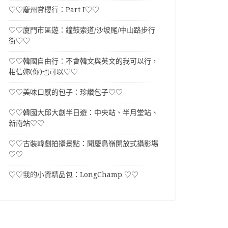
♡♡慶州賞櫻行：Part I♡♡
♡♡廈門市區遊：鐘鼓索道/沙坡尾/中山路步行
街♡♡
♡♡韓國自由行：不會韓文與英文的我可以行，
相信妳(你)也可以♡♡
♡♡美味口感的包子：珍讚包子♡♡
♡♡韓國大邱大創半日遊：中央站、半月堂站、
新南站♡♡
♡♡古裝韓劇拍攝景點：聞慶鳥嶺開放式攝影場
♡♡
♡♡我的小資精品包：LongChamp ♡♡