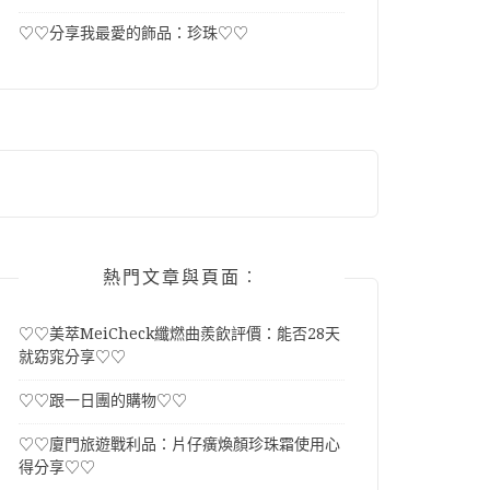
♡♡分享我最愛的飾品：珍珠♡♡
熱門文章與頁面︰
♡♡美萃MeiCheck纖燃曲羨飲評價：能否28天
就窈窕分享♡♡
♡♡跟一日團的購物♡♡
♡♡廈門旅遊戰利品：片仔癀煥顏珍珠霜使用心
得分享♡♡