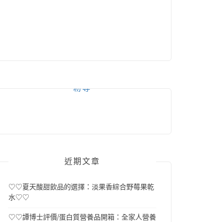
粉專
近期文章
♡♡夏天酸甜飲品的選擇：淡果香綜合野莓果乾
水♡♡
♡♡譚博士評價/蛋白質營養品開箱：全家人營養