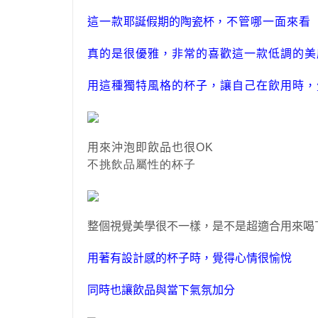
這一款
耶誕假
期
的
陶瓷
杯
，不管哪一面來看
真的是很優雅
，
非常的喜歡這一款低調的美
用這種獨特風格的杯子
，
讓自己在飲用時
，
用來沖泡即飲品也很
OK
不挑飲品屬性的杯子
整個視覺美學很不一樣
，
是不是超適合用來喝
用著有設計感的杯子時，覺得心情很愉悅
同時也讓飲品與當下氣氛加分