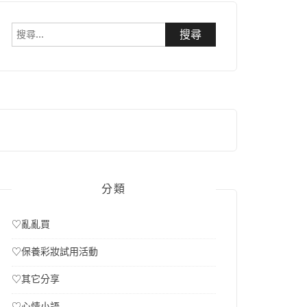
搜
尋
關
鍵
字:
分類
♡亂亂買
♡保養彩妝試用活動
♡其它分享
♡心情小語