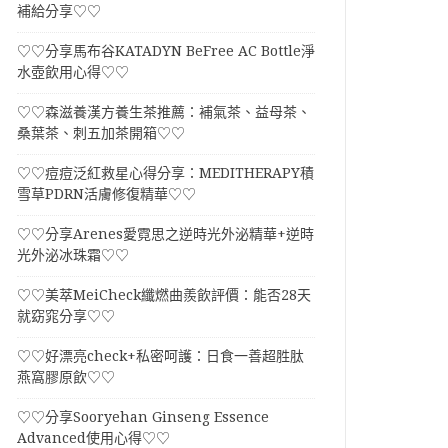
補給分享♡♡
♡♡分享馬布谷KATADYN BeFree AC Bottle淨
水壺飲用心得♡♡
♡♡森滋養漢方養生茶推薦：補氣茶、益母茶、
桑葉茶、刺五加茶開箱♡♡
♡♡痘痘泛紅救星心得分享：MEDITHERAPY積
雪草PDRN活膚修復精華♡♡
♡♡分享Arenes愛霓思之逆時光外泌精華+逆時
光外泌冰珠霜♡♡
♡♡美萃MeiCheck纖燃曲羨飲評價：能否28天
就窈窕分享♡♡
♡♡好漂亮check+私密呵護：日食一善超胜肽
燕窩膠原飲♡♡
♡♡分享Sooryehan Ginseng Essence
Advanced使用心得♡♡