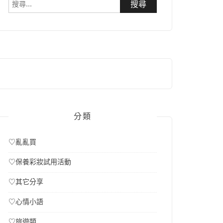
搜
尋
關
鍵
字:
分類
♡亂亂買
♡保養彩妝試用活動
♡其它分享
♡心情小語
♡旅遊類