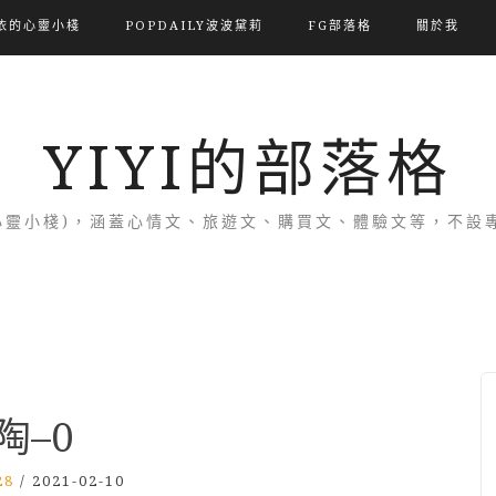
依的心靈小棧
POPDAILY波波黛莉
FG部落格
關於我
YIYI的部落格
(依的心靈小棧)，涵蓋心情文、旅遊文、購買文、體驗文等，不
陶–0
28
/
2021-02-10