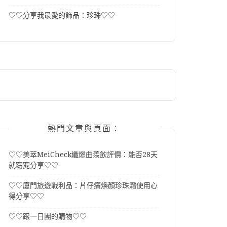
♡♡分享我最愛的飾品：珍珠♡♡
熱門文章與頁面︰
♡♡美萃MeiCheck纖燃曲羨飲評價：能否28天
就窈窕分享♡♡
♡♡廈門旅遊戰利品：片仔癀煥顏珍珠霜使用心
得分享♡♡
♡♡跟一日團的購物♡♡