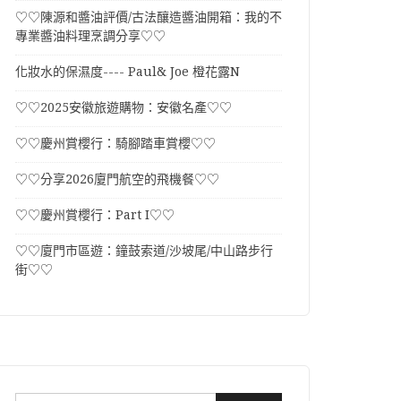
♡♡陳源和醬油評價/古法釀造醬油開箱：我的不
專業醬油料理烹調分享♡♡
化妝水的保濕度---- Paul& Joe 橙花露N
♡♡2025安徽旅遊購物：安徽名產♡♡
♡♡慶州賞櫻行：騎腳踏車賞櫻♡♡
♡♡分享2026廈門航空的飛機餐♡♡
♡♡慶州賞櫻行：Part I♡♡
♡♡廈門市區遊：鐘鼓索道/沙坡尾/中山路步行
街♡♡