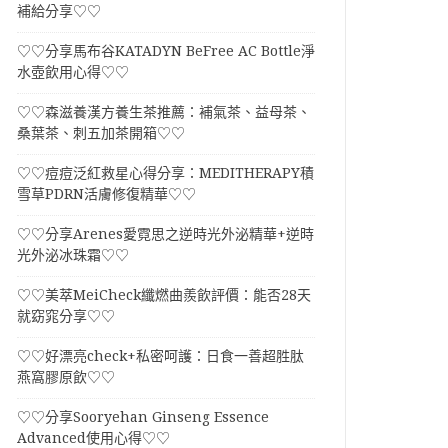
補給分享♡♡
♡♡分享馬布谷KATADYN BeFree AC Bottle淨
水壺飲用心得♡♡
♡♡森滋養漢方養生茶推薦：補氣茶、益母茶、
桑葉茶、刺五加茶開箱♡♡
♡♡痘痘泛紅救星心得分享：MEDITHERAPY積
雪草PDRN活膚修復精華♡♡
♡♡分享Arenes愛霓思之逆時光外泌精華+逆時
光外泌冰珠霜♡♡
♡♡美萃MeiCheck纖燃曲羨飲評價：能否28天
就窈窕分享♡♡
♡♡好漂亮check+私密呵護：日食一善超胜肽
燕窩膠原飲♡♡
♡♡分享Sooryehan Ginseng Essence
Advanced使用心得♡♡