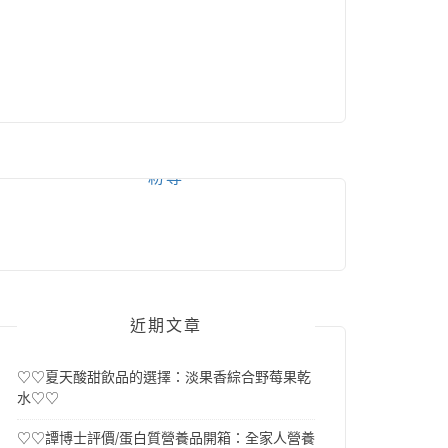
粉專
近期文章
♡♡夏天酸甜飲品的選擇：淡果香綜合野莓果乾
水♡♡
♡♡譚博士評價/蛋白質營養品開箱：全家人營養