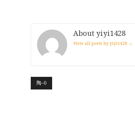
About yiyi1428
View all posts by yiyi1428 →
文
陶–0
章
導
覽