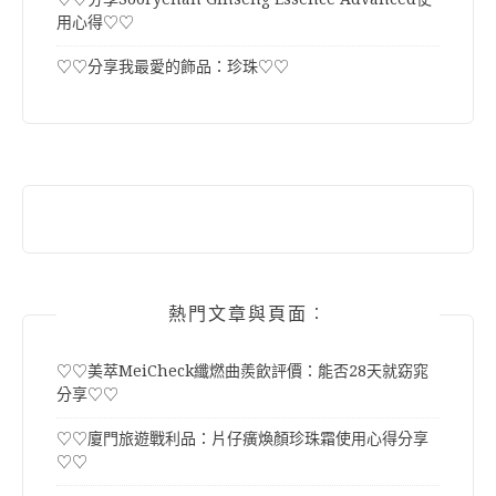
用心得♡♡
♡♡分享我最愛的飾品：珍珠♡♡
熱門文章與頁面︰
♡♡美萃MeiCheck纖燃曲羨飲評價：能否28天就窈窕
分享♡♡
♡♡廈門旅遊戰利品：片仔癀煥顏珍珠霜使用心得分享
♡♡