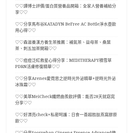
♡♡譚博士評價/蛋白質營養品開箱：全家人營養補給分
享♡♡
♡♡分享馬布谷KATADYN BeFree AC Bottle淨水壺飲
用心得♡♡
♡♡森滋養漢方養生茶推薦：補氣茶、益母茶、桑葉
茶、刺五加茶開箱♡♡
♡♡痘痘泛紅救星心得分享：MEDITHERAPY積雪草
PDRN活膚修復精華♡♡
♡♡分享Arenes愛霓思之逆時光外泌精華+逆時光外泌
冰珠霜♡♡
♡♡美萃MeiCheck纖燃曲羨飲評價：能否28天就窈窕
分享♡♡
♡♡好漂亮check+私密呵護：日食一善超胜肽燕窩膠原
飲♡♡
♡♡分享Sooryehan Ginseng Essence Advanced使