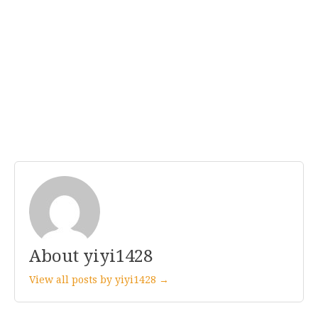
About yiyi1428
View all posts by yiyi1428 →