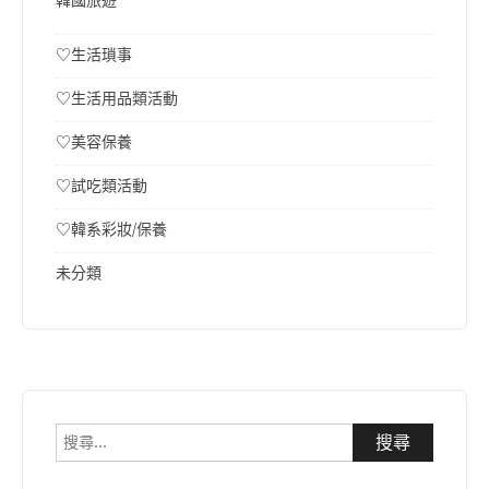
韓國旅遊
♡生活瑣事
♡生活用品類活動
♡美容保養
♡試吃類活動
♡韓系彩妝/保養
未分類
搜
尋
關