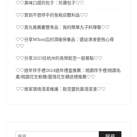
♡♡美味口感的包子：珍讚包子♡♡
♡♡買到不想停手的免稅店戰利品♡♡
♡♡貢丸推薦慶豐食品：我的簡單丸子料理餐♡♡
♡♡分享Whoo后的頂級保養品：還幼津液使用心得
♡♡
♡♡分享2025往杭州的長榮航空一般餐點♡♡
♡♡過年伴手禮2024過年禮盒推薦：桃園伴手禮/桃園名
產/桃園花生軟糖/龍情花生糖送禮推薦♡♡
♡♡居家環境清潔維護：歐克靈抗菌清潔液♡♡
搜