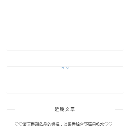
粉專
近期文章
♡♡夏天酸甜飲品的選擇：淡果香綜合野莓果乾水♡♡