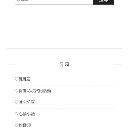
尋
關
鍵
字:
分類
♡亂亂買
♡保養彩妝試用活動
♡其它分享
♡心情小語
♡旅遊類