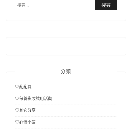
搜
尋
關
鍵
字:
分類
♡亂亂買
♡保養彩妝試用活動
♡其它分享
♡心情小語