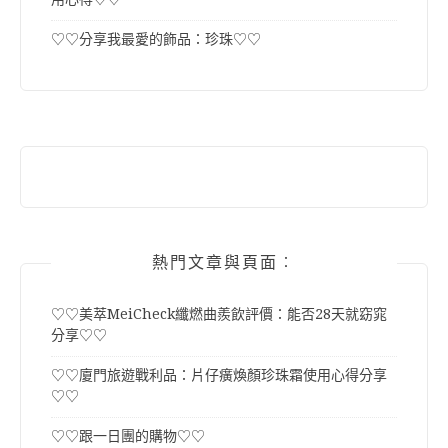
♡♡分享我最愛的飾品：珍珠♡♡
熱門文章與頁面︰
♡♡美萃MeiCheck纖燃曲羨飲評價：能否28天就窈窕
分享♡♡
♡♡廈門旅遊戰利品：片仔癀煥顏珍珠霜使用心得分享
♡♡
♡♡跟一日團的購物♡♡