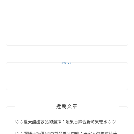
粉專
近期文章
♡♡夏天酸甜飲品的選擇：淡果香綜合野莓果乾水♡♡
♡♡譚博士評價/蛋白質營養品開箱：全家人營養補給分