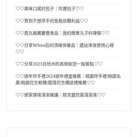
♡♡美味口感的包子：珍讚包子♡♡
♡♡買到不想停手的免稅店戰利品♡♡
♡♡貢丸推薦慶豐食品：我的簡單丸子料理餐♡♡
♡♡分享Whoo后的頂級保養品：還幼津液使用心得
♡♡
♡♡分享2025往杭州的長榮航空一般餐點♡♡
♡♡過年伴手禮2024過年禮盒推薦：桃園伴手禮/桃園名
產/桃園花生軟糖/龍情花生糖送禮推薦♡♡
♡♡居家環境清潔維護：歐克靈抗菌清潔液♡♡