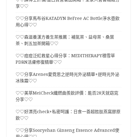
享♡♡
♡♡分享馬布谷KATADYN BeFree AC Bottle淨水壺飲
用心得♡♡
♡♡森滋養漢方養生茶推薦：補氣茶、益母茶、桑葉
茶、刺五加茶開箱♡♡
♡♡痘痘泛紅救星心得分享：MEDITHERAPY積雪草
PDRN活膚修復精華♡♡
♡♡分享Arenes愛霓思之逆時光外泌精華+逆時光外泌
冰珠霜♡♡
♡♡美萃MeiCheck纖燃曲羨飲評價：能否28天就窈窕
分享♡♡
♡♡好漂亮check+私密呵護：日食一善超胜肽燕窩膠原
飲♡♡
♡♡分享Sooryehan Ginseng Essence Advanced使
用心得♡♡