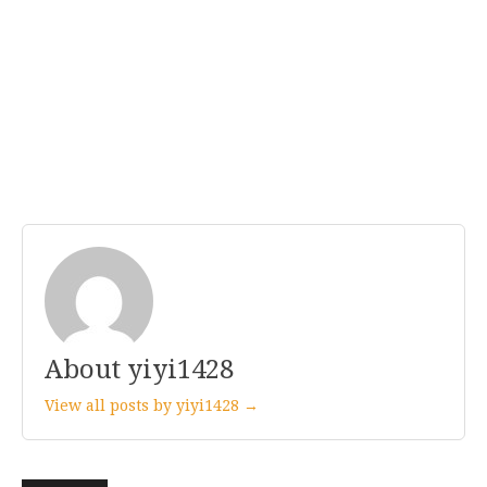
About yiyi1428
View all posts by yiyi1428 →