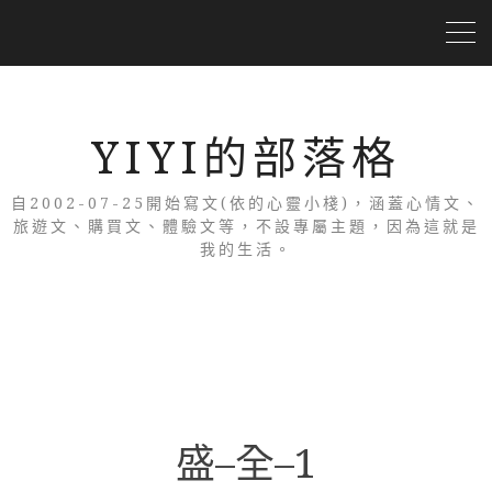
YIYI的部落格
自2002-07-25開始寫文(依的心靈小棧)，涵蓋心情文、
旅遊文、購買文、體驗文等，不設專屬主題，因為這就是
我的生活。
盛–全–1