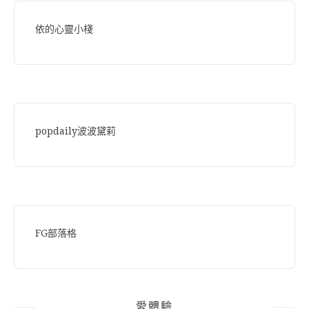
依的心靈小棧
popdaily波波黛莉
FG部落格
愛體驗