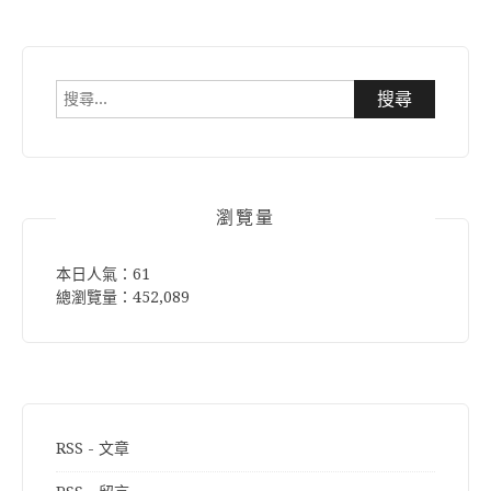
搜
尋
關
鍵
字:
瀏覽量
本日人氣：61
總瀏覽量：452,089
RSS - 文章