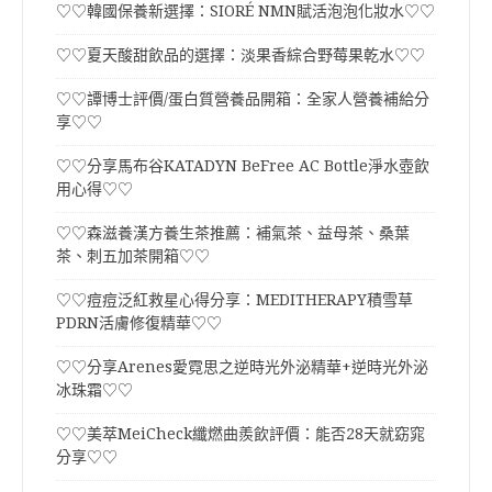
♡♡韓國保養新選擇：SIORÉ NMN賦活泡泡化妝水♡♡
♡♡夏天酸甜飲品的選擇：淡果香綜合野莓果乾水♡♡
♡♡譚博士評價/蛋白質營養品開箱：全家人營養補給分
享♡♡
♡♡分享馬布谷KATADYN BeFree AC Bottle淨水壺飲
用心得♡♡
♡♡森滋養漢方養生茶推薦：補氣茶、益母茶、桑葉
茶、刺五加茶開箱♡♡
♡♡痘痘泛紅救星心得分享：MEDITHERAPY積雪草
PDRN活膚修復精華♡♡
♡♡分享Arenes愛霓思之逆時光外泌精華+逆時光外泌
冰珠霜♡♡
♡♡美萃MeiCheck纖燃曲羨飲評價：能否28天就窈窕
分享♡♡