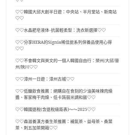
♡♡韓國大邱大創半日遊：中央站、半月堂站、新南站
♡♡
♡♡水晶肥皂液体-抗菌輕柔型：洗衣新選擇♡♡
♡♡分享HERA的Signia稀佳旎系列保養品使用心得
♡♡
♡♡不會韓文與英文的一個人韓國自由行：榮州/大邱/晉
州/陜川♡♡
♡♡漳州一日遊：漳州古城♡♡
♡♡低醣飲食推薦：網購自在食刻的少油美味辣肉燥
醬、客家梅干肉燥、低卡蒟蒻米調和飯♡♡
♡♡韓國退稅(含退稅級距表)～～2025♡♡
♡♡森滋養漢方養生茶推薦：補氣茶、益母茶、桑葉
茶、刺五加茶開箱♡♡