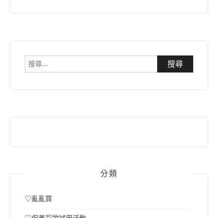
搜
尋
關
鍵
字:
分類
♡亂亂買