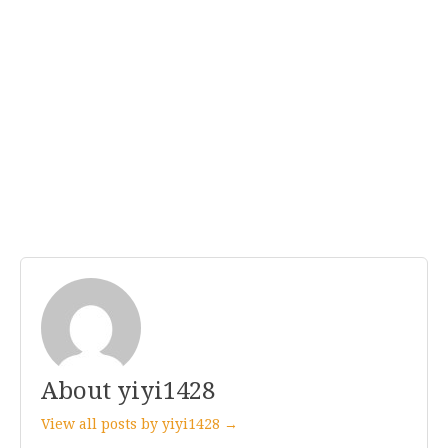
About yiyi1428
View all posts by yiyi1428 →