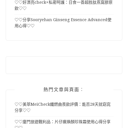
♡♡好漂亮check+私密呵護：日食一善超胜肽燕窩膠原
飲♡♡
♡♡分享Sooryehan Ginseng Essence Advanced使
用心得♡♡
熱門文章與頁面︰
♡♡美萃MeiCheck纖燃曲羨飲評價：能否28天就窈窕
分享♡♡
♡♡廈門旅遊戰利品：片仔癀煥顏珍珠霜使用心得分享
♡♡